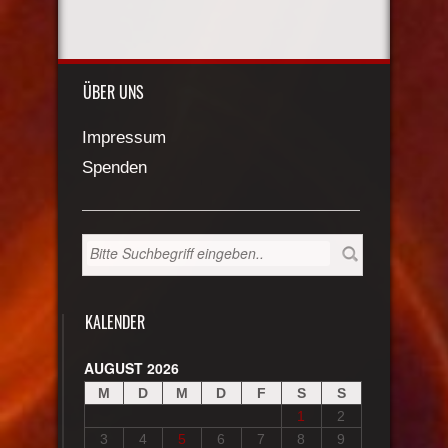
ÜBER UNS
Impressum
Spenden
KALENDER
AUGUST 2026
M
D
M
D
F
S
S
1
2
3
4
5
6
7
8
9