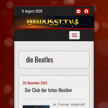
Skip
8. August 2026
to
content
Toggle
navigation
die Beatles
20. Dezember 2023
Der Club der toten Musiker
Jo Conrad unterhält