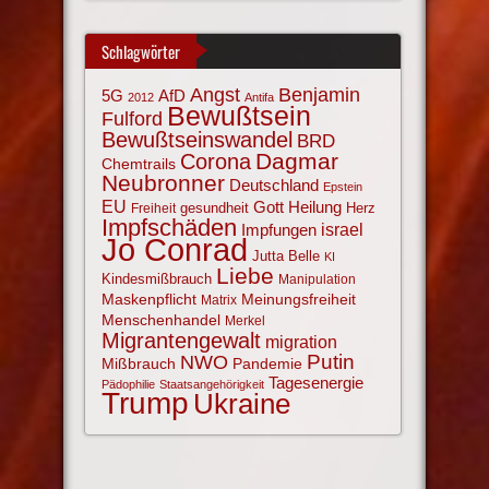
Schlagwörter
Angst
Benjamin
AfD
5G
2012
Antifa
Bewußtsein
Fulford
Bewußtseinswandel
BRD
Corona
Dagmar
Chemtrails
Neubronner
Deutschland
Epstein
EU
Gott
Heilung
gesundheit
Herz
Freiheit
Impfschäden
israel
Impfungen
Jo Conrad
Jutta Belle
KI
Liebe
Kindesmißbrauch
Manipulation
Maskenpflicht
Meinungsfreiheit
Matrix
Menschenhandel
Merkel
Migrantengewalt
migration
NWO
Putin
Mißbrauch
Pandemie
Tagesenergie
Pädophilie
Staatsangehörigkeit
Trump
Ukraine