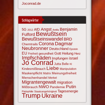
Joconrad.de
Schlagwörter
Angst
Benjamin
AfD
5G
2012
Antifa
Bewußtsein
Fulford
Bewußtseinswandel
BRD
Corona
Dagmar
Chemtrails
Neubronner
Deutschland
Epstein
EU
Gott
Heilung
gesundheit
Herz
Freiheit
Impfschäden
israel
Impfungen
Jo Conrad
Jutta Belle
KI
Liebe
Kindesmißbrauch
Manipulation
Maskenpflicht
Meinungsfreiheit
Matrix
Menschenhandel
Merkel
Migrantengewalt
migration
NWO
Putin
Mißbrauch
Pandemie
Tagesenergie
Pädophilie
Staatsangehörigkeit
Trump
Ukraine