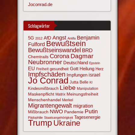
Joconrad.de
Schlagwörter
Angst
Benjamin
AfD
5G
2012
Antifa
Bewußtsein
Fulford
Bewußtseinswandel
BRD
Corona
Dagmar
Chemtrails
Neubronner
Deutschland
Epstein
EU
Gott
Heilung
gesundheit
Herz
Freiheit
Impfschäden
israel
Impfungen
Jo Conrad
Jutta Belle
KI
Liebe
Kindesmißbrauch
Manipulation
Maskenpflicht
Meinungsfreiheit
Matrix
Menschenhandel
Merkel
Migrantengewalt
migration
NWO
Putin
Mißbrauch
Pandemie
Tagesenergie
Pädophilie
Staatsangehörigkeit
Trump
Ukraine