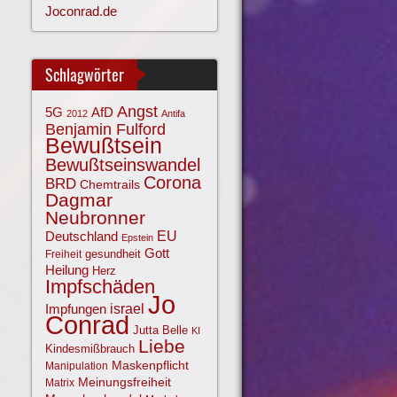
Joconrad.de
Schlagwörter
Angst
AfD
5G
2012
Antifa
Benjamin Fulford
Bewußtsein
Bewußtseinswandel
Corona
BRD
Chemtrails
Dagmar
Neubronner
EU
Deutschland
Epstein
Gott
gesundheit
Freiheit
Heilung
Herz
Impfschäden
Jo
israel
Impfungen
Conrad
Jutta Belle
KI
Liebe
Kindesmißbrauch
Maskenpflicht
Manipulation
Meinungsfreiheit
Matrix