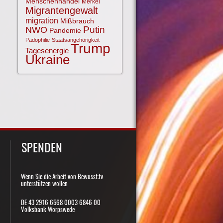
Menschenhandel
Merkel
Migrantengewalt
migration
Mißbrauch
NWO
Putin
Pandemie
Pädophilie
Staatsangehörigkeit
Trump
Tagesenergie
Ukraine
SPENDEN
Wenn Sie die Arbeit von Bewusst.tv
unterstützen wollen
DE 43 2916 6568 0003 6846 00
Volksbank Worpswede