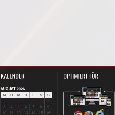
KALENDER
OPTIMIERT FÜR
AUGUST 2026
M
D
M
D
F
S
S
1
2
3
4
5
6
7
8
9
10
11
12
13
14
15
16