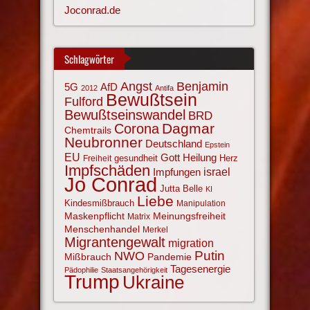
Joconrad.de
Schlagwörter
Angst
Benjamin
AfD
5G
2012
Antifa
Bewußtsein
Fulford
Bewußtseinswandel
BRD
Corona
Dagmar
Chemtrails
Neubronner
Deutschland
Epstein
EU
Gott
Heilung
gesundheit
Herz
Freiheit
Impfschäden
israel
Impfungen
Jo Conrad
Jutta Belle
KI
Liebe
Kindesmißbrauch
Manipulation
Maskenpflicht
Meinungsfreiheit
Matrix
Menschenhandel
Merkel
Migrantengewalt
migration
NWO
Putin
Mißbrauch
Pandemie
Tagesenergie
Pädophilie
Staatsangehörigkeit
Trump
Ukraine