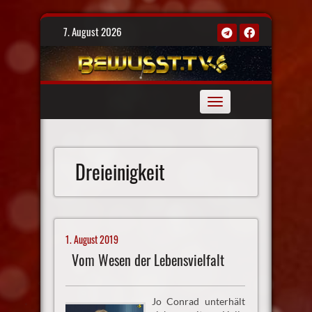
Skip
7. August 2026
to
content
Toggle
navigation
Dreieinigkeit
1. August 2019
Vom Wesen der Lebensvielfalt
Jo Conrad unterhält