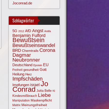
Joconrad.de
Schlagwörter
Angst
AfD
5G
2012
Antifa
Benjamin Fulford
Bewußtsein
Bewußtseinswandel
Corona
BRD
Chemtrails
Dagmar
Neubronner
EU
Deutschland
Epstein
Gott
gesundheit
Freiheit
Heilung
Herz
Impfschäden
Jo
israel
Impfungen
Conrad
Jutta Belle
KI
Liebe
Kindesmißbrauch
Maskenpflicht
Manipulation
Meinungsfreiheit
Matrix