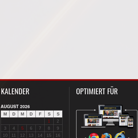
KALENDER
OPTIMIERT FÜR
AUGUST 2026
M
D
M
D
F
S
S
1
2
3
4
5
6
7
8
9
10
11
12
13
14
15
16