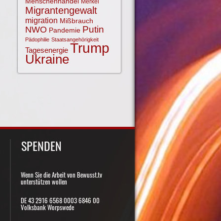
Menschenhandel
Merkel
Migrantengewalt
migration
Mißbrauch
NWO
Putin
Pandemie
Pädophilie
Staatsangehörigkeit
Trump
Tagesenergie
Ukraine
SPENDEN
Wenn Sie die Arbeit von Bewusst.tv
unterstützen wollen
DE 43 2916 6568 0003 6846 00
Volksbank Worpswede