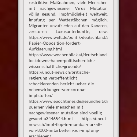
restriktive Maßnahmen, viele Menschen
mit nachgewiesener Virus Mutation
völlig gesund, Impfmüdigkeit weltweit,
Impfung per Wattestäbchen möglich,
Migranten unzufrieden auf den Kanaren,
zerstören Luxusunterkünfte, usw.
https://www.welt.de/politik/deutschland/article225991
Papier-Opposition-fordert-
Aufklaerung.html
https://www.wochenblick.at/deutschland-
lockdowns-haben-politische-nicht-
wissenschaftliche-gruende/
https://uncut-news.ch/britische-
regierung-veroeffentlicht-
schockierenden-bericht-ueber-die-
nebenwirkungen-von-corona-
impfstoffen/
https://www.epochtimes.de/gesundheit/dr-
puerner-viele-menschen-mit-
nachgewiesener-mutation-sind-voellig-
gesund-a3446544.html https://uncut-
news.ch/impf-flop-in-mumbai-nur-58-
von-8000-mitarbeitern-zur-impfung-
erschienen/