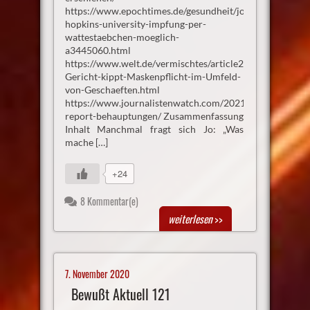
https://www.epochtimes.de/gesundheit/johns-
hopkins-university-impfung-per-
wattestaebchen-moeglich-
a3445060.html
https://www.welt.de/vermischtes/article226132189/NR
Gericht-kippt-Maskenpflicht-im-Umfeld-
von-Geschaeften.html
https://www.journalistenwatch.com/2021/02/09/neuer-
report-behauptungen/ Zusammenfassung
Inhalt Manchmal fragt sich Jo: „Was
mache […]
+24
8 Kommentar(e)
weiterlesen
>>
7. November 2020
Bewußt Aktuell 121