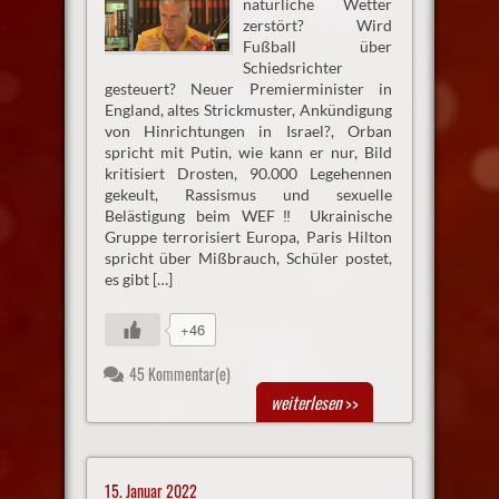
natürliche Wetter
zerstört? Wird
Fußball über
Schiedsrichter
gesteuert? Neuer Premierminister in
England, altes Strickmuster, Ankündigung
von Hinrichtungen in Israel?, Orban
spricht mit Putin, wie kann er nur, Bild
kritisiert Drosten, 90.000 Legehennen
gekeult, Rassismus und sexuelle
Belästigung beim WEF‼ Ukrainische
Gruppe terrorisiert Europa, ️Paris Hilton
spricht über Mißbrauch, Schüler postet,
es gibt […]
+46
45 Kommentar(e)
weiterlesen
>>
15. Januar 2022