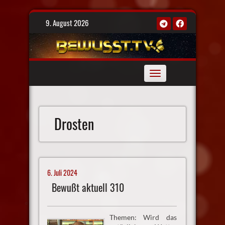
Skip
9. August 2026
to
content
Toggle
navigation
Drosten
6. Juli 2024
Bewußt aktuell 310
Themen: Wird das