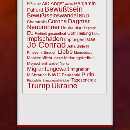
Angst
Benjamin
AfD
5G
2012
Antifa
Bewußtsein
Fulford
Bewußtseinswandel
BRD
Corona
Dagmar
Chemtrails
Neubronner
Deutschland
Epstein
EU
Gott
Heilung
gesundheit
Herz
Freiheit
Impfschäden
israel
Impfungen
Jo Conrad
Jutta Belle
KI
Liebe
Kindesmißbrauch
Manipulation
Maskenpflicht
Meinungsfreiheit
Matrix
Menschenhandel
Merkel
Migrantengewalt
migration
NWO
Putin
Mißbrauch
Pandemie
Tagesenergie
Pädophilie
Staatsangehörigkeit
Trump
Ukraine