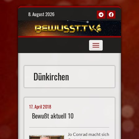
Skip
8. August 2026
to
content
Toggle
navigation
Dünkirchen
17. April 2018
Bewußt aktuell 10
Jo Conrad macht sich