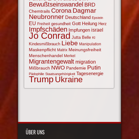
Bewußtseinswandel
BRD
Corona
Dagmar
Chemtrails
Neubronner
Deutschland
Epstein
EU
Gott
Heilung
gesundheit
Herz
Freiheit
Impfschäden
israel
Impfungen
Jo Conrad
Jutta Belle
KI
Liebe
Kindesmißbrauch
Manipulation
Maskenpflicht
Meinungsfreiheit
Matrix
Menschenhandel
Merkel
Migrantengewalt
migration
NWO
Putin
Mißbrauch
Pandemie
Tagesenergie
Pädophilie
Staatsangehörigkeit
Trump
Ukraine
ÜBER UNS