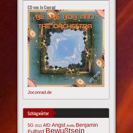
CD von Jo Conrad
Joconrad.de
Schlagwörter
Angst
Benjamin
AfD
5G
2012
Antifa
Bewußtsein
Fulford