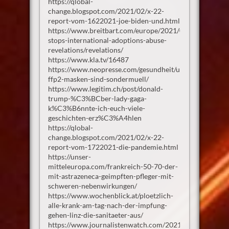
https://qlobal-
change.blogspot.com/2021/02/x-22-
report-vom-1622021-joe-biden-und.html
https://www.breitbart.com/europe/2021/02/13/netherla
stops-international-adoptions-abuse-
revelations/revelations/
https://www.kla.tv/16487
https://www.neopresse.com/gesundheit/umweltinstitut-
ffp2-masken-sind-sondermuell/
https://www.legitim.ch/post/donald-
trump-%C3%BCber-lady-gaga-
k%C3%B6nnte-ich-euch-viele-
geschichten-erz%C3%A4hlen
https://qlobal-
change.blogspot.com/2021/02/x-22-
report-vom-1722021-die-pandemie.html
https://unser-
mitteleuropa.com/frankreich-50-70-der-
mit-astrazeneca-geimpften-pfleger-mit-
schweren-nebenwirkungen/
https://www.wochenblick.at/ploetzlich-
alle-krank-am-tag-nach-der-impfung-
gehen-linz-die-sanitaeter-aus/
https://www.journalistenwatch.com/2021/02/14/erfrisc