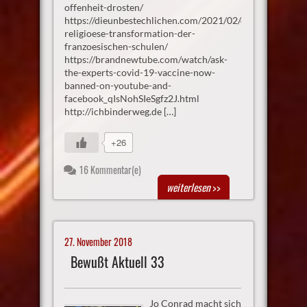
offenheit-drosten/
https://dieunbestechlichen.com/2021/02/die-
religioese-transformation-der-
franzoesischen-schulen/
https://brandnewtube.com/watch/ask-
the-experts-covid-19-vaccine-now-
banned-on-youtube-and-
facebook_qIsNohSIeSgfz2J.html
http://ichbinderweg.de […]
+26
16 Kommentar(e)
weiterlesen
>>
27. November 2018
Bewußt Aktuell 33
Jo Conrad macht sich