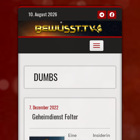
Skip
10. August 2026
to
content
Toggle
navigation
DUMBS
7. Dezember 2022
Geheimdienst Folter
Eine Insiderin