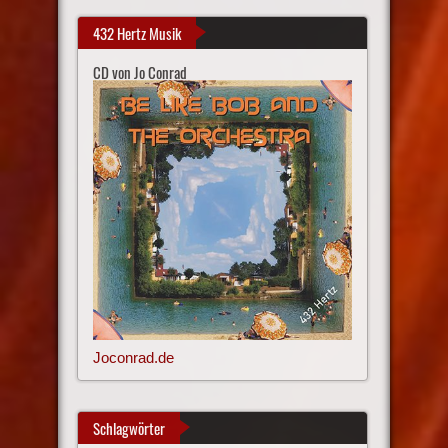
432 Hertz Musik
CD von Jo Conrad
Joconrad.de
Schlagwörter