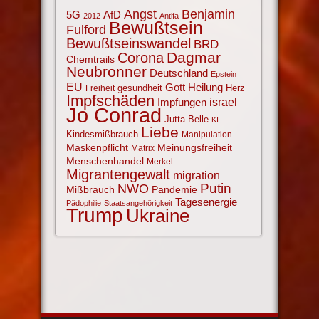
Angst
Benjamin
AfD
5G
2012
Antifa
Bewußtsein
Fulford
Bewußtseinswandel
BRD
Corona
Dagmar
Chemtrails
Neubronner
Deutschland
Epstein
EU
Gott
Heilung
gesundheit
Herz
Freiheit
Impfschäden
israel
Impfungen
Jo Conrad
Jutta Belle
KI
Liebe
Kindesmißbrauch
Manipulation
Maskenpflicht
Meinungsfreiheit
Matrix
Menschenhandel
Merkel
Migrantengewalt
migration
NWO
Putin
Mißbrauch
Pandemie
Tagesenergie
Pädophilie
Staatsangehörigkeit
Trump
Ukraine