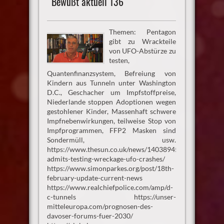
Bewußt aktuell 136
Themen: Pentagon
gibt zu Wrackteile
von UFO-Abstürze zu
testen,
Quantenfinanzsystem, Befreiung von
Kindern aus Tunneln unter Washington
D.C., Geschacher um Impfstoffpreise,
Niederlande stoppen Adoptionen wegen
gestohlener Kinder, Massenhaft schwere
Impfnebenwirkungen, teilweise Stop von
Impfprogrammen, FFP2 Masken sind
Sondermüll, usw.
https://www.thesun.co.uk/news/14038945/pentagon-
admits-testing-wreckage-ufo-crashes/
https://www.simonparkes.org/post/18th-
february-update-current-news
https://www.realchiefpolice.com/amp/d-
c-tunnels https://unser-
mitteleuropa.com/prognosen-des-
davoser-forums-fuer-2030/