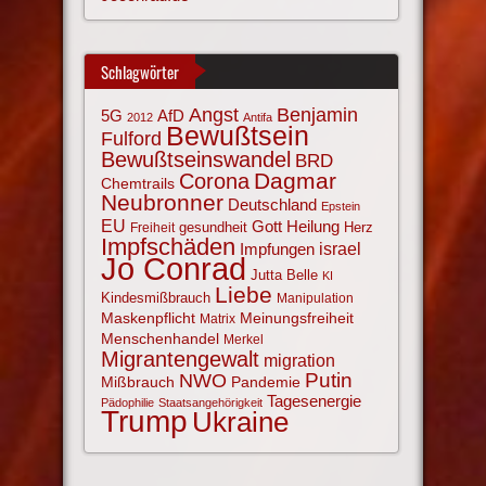
Schlagwörter
Angst
Benjamin
AfD
5G
2012
Antifa
Bewußtsein
Fulford
Bewußtseinswandel
BRD
Corona
Dagmar
Chemtrails
Neubronner
Deutschland
Epstein
EU
Gott
Heilung
gesundheit
Herz
Freiheit
Impfschäden
israel
Impfungen
Jo Conrad
Jutta Belle
KI
Liebe
Kindesmißbrauch
Manipulation
Maskenpflicht
Meinungsfreiheit
Matrix
Menschenhandel
Merkel
Migrantengewalt
migration
NWO
Putin
Mißbrauch
Pandemie
Tagesenergie
Pädophilie
Staatsangehörigkeit
Trump
Ukraine