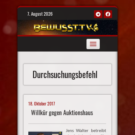
Skip
7. August 2026
to
content
Toggle
navigation
Durchsuchungsbefehl
18. Oktober 2017
Willkür gegen Auktionshaus
Jens Walter betreibt