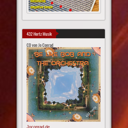
432 Hertz Musik
CD von Jo Conrad
Joconrad.de