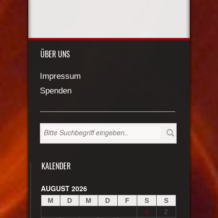
ÜBER UNS
Impressum
Spenden
KALENDER
AUGUST 2026
M
D
M
D
F
S
S
1
2