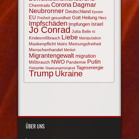
Corona
Dagmar
Chemtrails
Neubronner
Deutschland
Epstein
EU
Gott
Heilung
gesundheit
Herz
Freiheit
Impfschäden
israel
Impfungen
Jo Conrad
Jutta Belle
KI
Liebe
Kindesmißbrauch
Manipulation
Maskenpflicht
Meinungsfreiheit
Matrix
Menschenhandel
Merkel
Migrantengewalt
migration
NWO
Putin
Mißbrauch
Pandemie
Tagesenergie
Pädophilie
Staatsangehörigkeit
Trump
Ukraine
ÜBER UNS