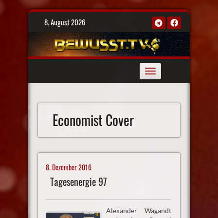
Skip
8. August 2026
to
content
Toggle
navigation
Economist Cover
8. Dezember 2016
Tagesenergie 97
Alexander Wagandt