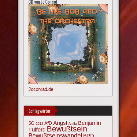
CD von Jo Conrad
Joconrad.de
Schlagwörter
Angst
Benjamin
AfD
5G
2012
Antifa
Bewußtsein
Fulford
Bewußtseinswandel
BRD