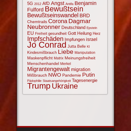
Angst
Benjamin
AfD
5G
2012
Antifa
Bewußtsein
Fulford
Bewußtseinswandel
BRD
Corona
Dagmar
Chemtrails
Neubronner
Deutschland
Epstein
EU
Gott
Heilung
gesundheit
Herz
Freiheit
Impfschäden
israel
Impfungen
Jo Conrad
Jutta Belle
KI
Liebe
Kindesmißbrauch
Manipulation
Maskenpflicht
Meinungsfreiheit
Matrix
Menschenhandel
Merkel
Migrantengewalt
migration
NWO
Putin
Mißbrauch
Pandemie
Tagesenergie
Pädophilie
Staatsangehörigkeit
Trump
Ukraine