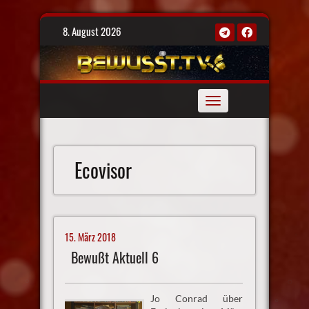
Skip
8. August 2026
to
content
Toggle
navigation
Ecovisor
15. März 2018
Bewußt Aktuell 6
Jo Conrad über