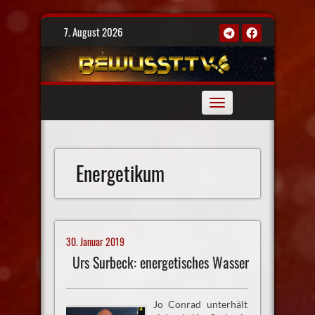
Skip
7. August 2026
to
content
Toggle
navigation
Energetikum
30. Januar 2019
Urs Surbeck: energetisches Wasser
Jo Conrad unterhält