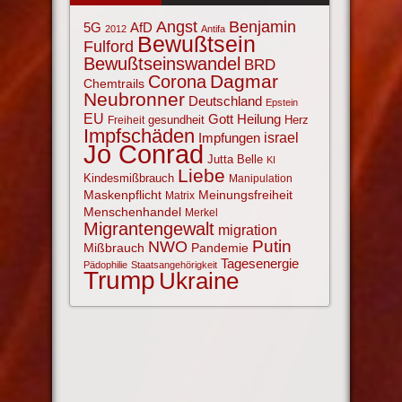
Angst
Benjamin
AfD
5G
2012
Antifa
Bewußtsein
Fulford
Bewußtseinswandel
BRD
Corona
Dagmar
Chemtrails
Neubronner
Deutschland
Epstein
EU
Gott
Heilung
gesundheit
Herz
Freiheit
Impfschäden
israel
Impfungen
Jo Conrad
Jutta Belle
KI
Liebe
Kindesmißbrauch
Manipulation
Maskenpflicht
Meinungsfreiheit
Matrix
Menschenhandel
Merkel
Migrantengewalt
migration
NWO
Putin
Mißbrauch
Pandemie
Tagesenergie
Pädophilie
Staatsangehörigkeit
Trump
Ukraine