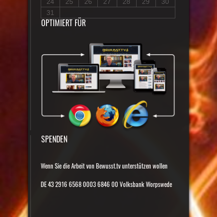
24
25
26
27
28
29
30
31
OPTIMIERT FÜR
SPENDEN
Wenn Sie die Arbeit von Bewusst.tv unterstützen wollen
DE 43 2916 6568 0003 6846 00 Volksbank Worpswede