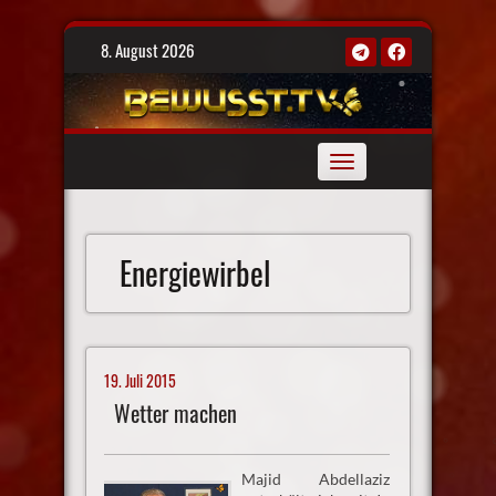
Skip
8. August 2026
to
content
Toggle
navigation
Energiewirbel
19. Juli 2015
Wetter machen
Majid Abdellaziz