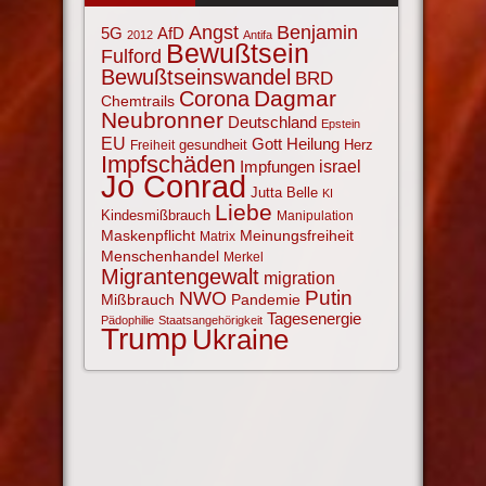
Angst
Benjamin
AfD
5G
2012
Antifa
Bewußtsein
Fulford
Bewußtseinswandel
BRD
Corona
Dagmar
Chemtrails
Neubronner
Deutschland
Epstein
EU
Gott
Heilung
gesundheit
Herz
Freiheit
Impfschäden
israel
Impfungen
Jo Conrad
Jutta Belle
KI
Liebe
Kindesmißbrauch
Manipulation
Maskenpflicht
Meinungsfreiheit
Matrix
Menschenhandel
Merkel
Migrantengewalt
migration
NWO
Putin
Mißbrauch
Pandemie
Tagesenergie
Pädophilie
Staatsangehörigkeit
Trump
Ukraine