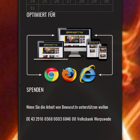
24
25
26
27
28
29
30
31
OPTIMIERT FÜR
SPENDEN
Wenn Sie die Arbeit von Bewusst.tv unterstützen wollen
DE 43 2916 6568 0003 6846 00 Volksbank Worpswede