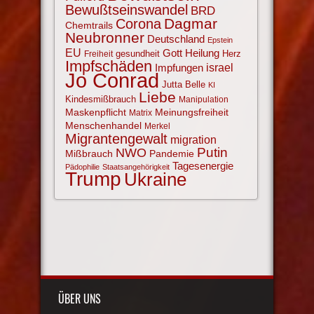
Bewußtseinswandel
BRD
Corona
Dagmar
Chemtrails
Neubronner
Deutschland
Epstein
EU
Gott
Heilung
gesundheit
Herz
Freiheit
Impfschäden
israel
Impfungen
Jo Conrad
Jutta Belle
KI
Liebe
Kindesmißbrauch
Manipulation
Maskenpflicht
Meinungsfreiheit
Matrix
Menschenhandel
Merkel
Migrantengewalt
migration
NWO
Putin
Mißbrauch
Pandemie
Tagesenergie
Pädophilie
Staatsangehörigkeit
Trump
Ukraine
ÜBER UNS