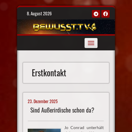
Skip
8. August 2026
to
content
Toggle
navigation
Erstkontakt
23. Dezember 2025
Sind Außerirdische schon da?
Jo Conrad unterhält