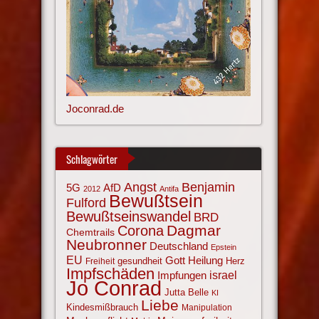
Joconrad.de
Schlagwörter
Angst
Benjamin
AfD
5G
2012
Antifa
Bewußtsein
Fulford
Bewußtseinswandel
BRD
Corona
Dagmar
Chemtrails
Neubronner
Deutschland
Epstein
EU
Gott
Heilung
gesundheit
Herz
Freiheit
Impfschäden
israel
Impfungen
Jo Conrad
Jutta Belle
KI
Liebe
Kindesmißbrauch
Manipulation