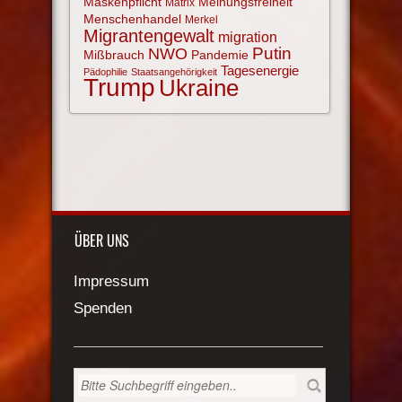
Maskenpflicht
Meinungsfreiheit
Matrix
Menschenhandel
Merkel
Migrantengewalt
migration
NWO
Putin
Mißbrauch
Pandemie
Tagesenergie
Pädophilie
Staatsangehörigkeit
Trump
Ukraine
ÜBER UNS
Impressum
Spenden