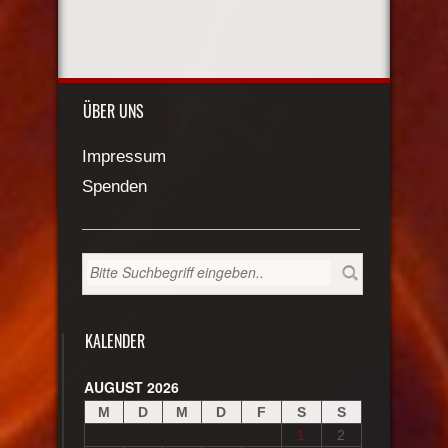
ÜBER UNS
Impressum
Spenden
KALENDER
AUGUST 2026
M
D
M
D
F
S
S
1
2