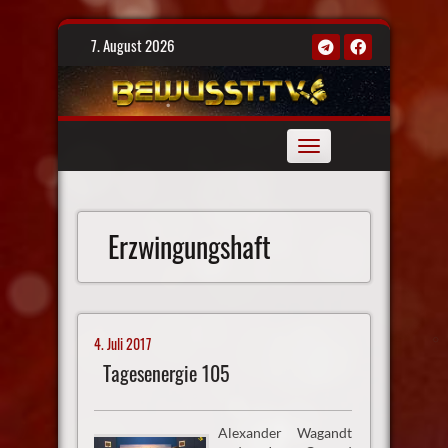
Skip
7. August 2026
to
content
Toggle
navigation
Erzwingungshaft
4. Juli 2017
Tagesenergie 105
Alexander Wagandt