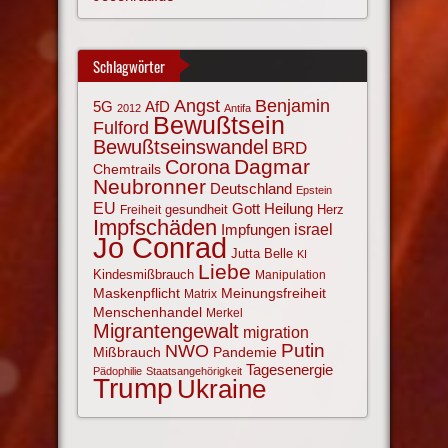
Schlagwörter
Angst
Benjamin
AfD
5G
2012
Antifa
Bewußtsein
Fulford
Bewußtseinswandel
BRD
Corona
Dagmar
Chemtrails
Neubronner
Deutschland
Epstein
EU
Gott
Heilung
gesundheit
Herz
Freiheit
Impfschäden
israel
Impfungen
Jo Conrad
Jutta Belle
KI
Liebe
Kindesmißbrauch
Manipulation
Maskenpflicht
Meinungsfreiheit
Matrix
Menschenhandel
Merkel
Migrantengewalt
migration
NWO
Putin
Mißbrauch
Pandemie
Tagesenergie
Pädophilie
Staatsangehörigkeit
Trump
Ukraine