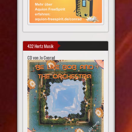
432 Hertz Musik
CD von Jo Conrad