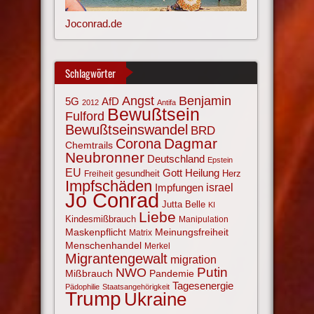
Joconrad.de
Schlagwörter
Angst
Benjamin
AfD
5G
2012
Antifa
Bewußtsein
Fulford
Bewußtseinswandel
BRD
Corona
Dagmar
Chemtrails
Neubronner
Deutschland
Epstein
EU
Gott
Heilung
gesundheit
Herz
Freiheit
Impfschäden
israel
Impfungen
Jo Conrad
Jutta Belle
KI
Liebe
Kindesmißbrauch
Manipulation
Maskenpflicht
Meinungsfreiheit
Matrix
Menschenhandel
Merkel
Migrantengewalt
migration
NWO
Putin
Mißbrauch
Pandemie
Tagesenergie
Pädophilie
Staatsangehörigkeit
Trump
Ukraine