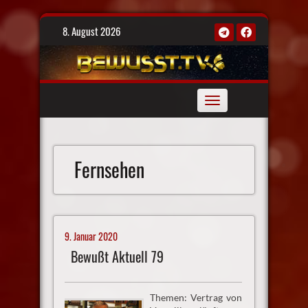
Skip
8. August 2026
to
content
Toggle
navigation
Fernsehen
9. Januar 2020
Bewußt Aktuell 79
Themen: Vertrag von