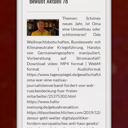
Bewußt Aktuell 78
Themen: Schönes
neues Jahr, ist Oma
eine Umweltsau oder
schlimmeres? Öde
Weihnachtsbotschaften, Bundeswehr mit
Klimaneutraler Kriegsführung, Handys
von Germanwingsopfern manipuliert,
Vorbereitung auf Stromausfall?
Download video: MP4 format | WebM
format | Audioformat
https://www.tagesspiegel.de/gesellschaft/medien/eure-
oma-war-eine-nazisau-
journalistenverband-fordert-von-wdr-
rueckendeckung-fuer-freien-
mitarbeiter/25375302.html
https://www.hallo-
meinung.de/gebuehrenaktion
https://dieunbestechlichen.com/2019/12/die-
zensur-geht-weiter-digitalpolitiker-
fordern-europaeisches-anti-hass-gesetz/