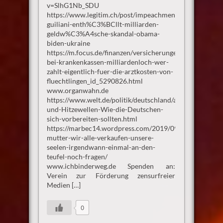
v=SlhG1Nb_SDU
https://www.legitim.ch/post/impeachment-
guiliani-enth%C3%BCllt-milliarden-
geldw%C3%A4sche-skandal-obama-
biden-ukraine
https://m.focus.de/finanzen/versicherungen/deckungslue
bei-krankenkassen-milliardenloch-wer-
zahlt-eigentlich-fuer-die-arztkosten-von-
fluechtlingen_id_5290826.html
www.organwahn.de
https://www.welt.de/politik/deutschland/article1975102
und-Hitzewellen-Wie-die-Deutschen-
sich-vorbereiten-sollten.html
https://marbec14.wordpress.com/2019/09/25/gretas-
mutter-wir-alle-verkaufen-unsere-
seelen-irgendwann-einmal-an-den-
teufel-noch-fragen/
www.ichbinderweg.de Spenden an:
Verein zur Förderung zensurfreier
Medien […]
0