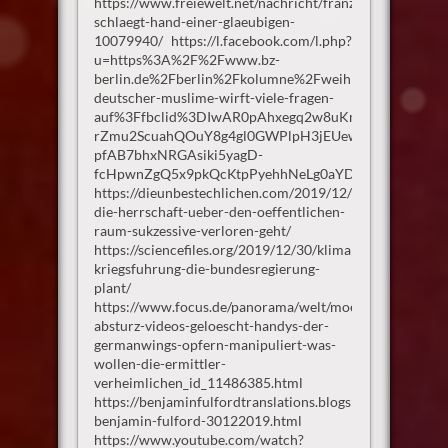
https://www.freiewelt.net/nachricht/franziskus-
schlaegt-hand-einer-glaeubigen-
10079940/ https://l.facebook.com/l.php?
u=https%3A%2F%2Fwww.bz-
berlin.de%2Fberlin%2Fkolumne%2Fweihnachtsbotschaf
deutscher-muslime-wirft-viele-fragen-
auf%3Ffbclid%3DIwAR0pAhxegq2w8uKm-
rZmu2ScuahQOuY8g4gl0GWPlpH3jEUewuUXV7sF1nw&
pfAB7bhxNRGAsiki5yagD-
fcHpwnZgQ5x9pkQcKtpPyehhNeLg0aYDOKudgwXftim
https://dieunbestechlichen.com/2019/12/wie-
die-herrschaft-ueber-den-oeffentlichen-
raum-sukzessive-verloren-geht/
https://sciencefiles.org/2019/12/30/klimaneutrale-
kriegsfuhrung-die-bundesregierung-
plant/
https://www.focus.de/panorama/welt/moeglicherweise-
absturz-videos-geloescht-handys-der-
germanwings-opfern-manipuliert-was-
wollen-die-ermittler-
verheimlichen_id_11486385.html
https://benjaminfulfordtranslations.blogspot.com/2020/
benjamin-fulford-30122019.html
https://www.youtube.com/watch?