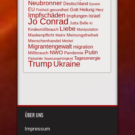
Neubronner
Deutschland
Epstein
EU
Gott
Heilung
gesundheit
Herz
Freiheit
Impfschäden
israel
Impfungen
Jo Conrad
Jutta Belle
KI
Liebe
Kindesmißbrauch
Manipulation
Maskenpflicht
Meinungsfreiheit
Matrix
Menschenhandel
Merkel
Migrantengewalt
migration
NWO
Putin
Mißbrauch
Pandemie
Tagesenergie
Pädophilie
Staatsangehörigkeit
Trump
Ukraine
ÜBER UNS
Impressum