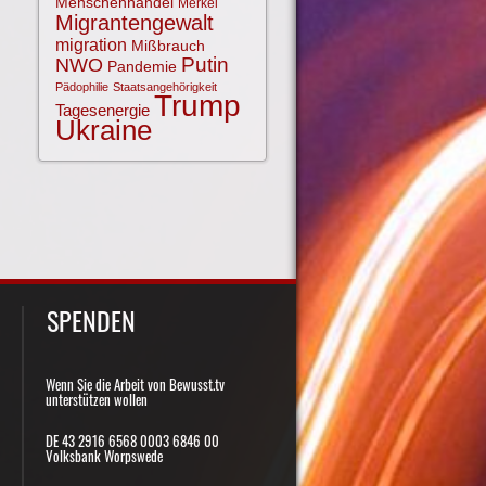
Menschenhandel
Merkel
Migrantengewalt
migration
Mißbrauch
NWO
Putin
Pandemie
Pädophilie
Staatsangehörigkeit
Trump
Tagesenergie
Ukraine
SPENDEN
Wenn Sie die Arbeit von Bewusst.tv
unterstützen wollen
DE 43 2916 6568 0003 6846 00
Volksbank Worpswede