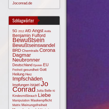
Joconrad.de
Schlagwörter
Angst
AfD
5G
2012
Antifa
Benjamin Fulford
Bewußtsein
Bewußtseinswandel
Corona
BRD
Chemtrails
Dagmar
Neubronner
EU
Deutschland
Epstein
Gott
gesundheit
Freiheit
Heilung
Herz
Impfschäden
Jo
israel
Impfungen
Conrad
Jutta Belle
KI
Liebe
Kindesmißbrauch
Maskenpflicht
Manipulation
Meinungsfreiheit
Matrix