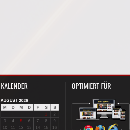
KALENDER
OPTIMIERT FÜR
AUGUST 2026
M
D
M
D
F
S
S
1
2
3
4
5
6
7
8
9
10
11
12
13
14
15
16