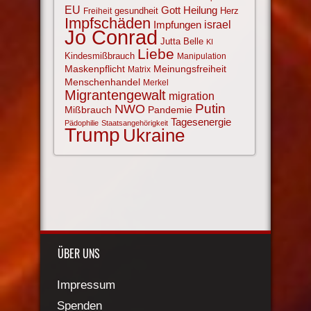
EU
Gott
Heilung
gesundheit
Herz
Freiheit
Impfschäden
israel
Impfungen
Jo Conrad
Jutta Belle
KI
Liebe
Kindesmißbrauch
Manipulation
Maskenpflicht
Meinungsfreiheit
Matrix
Menschenhandel
Merkel
Migrantengewalt
migration
NWO
Putin
Mißbrauch
Pandemie
Tagesenergie
Pädophilie
Staatsangehörigkeit
Trump
Ukraine
ÜBER UNS
Impressum
Spenden