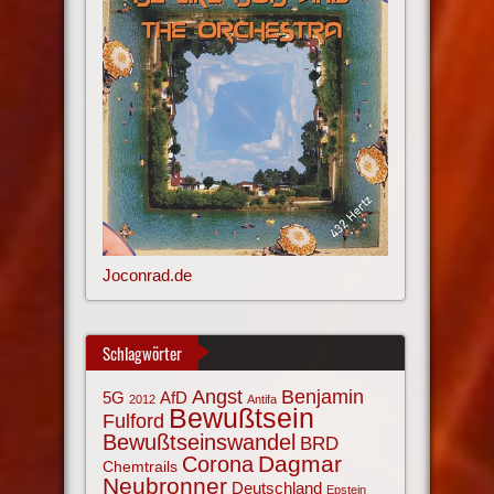
Joconrad.de
Schlagwörter
Angst
Benjamin
AfD
5G
2012
Antifa
Bewußtsein
Fulford
Bewußtseinswandel
BRD
Corona
Dagmar
Chemtrails
Neubronner
Deutschland
Epstein