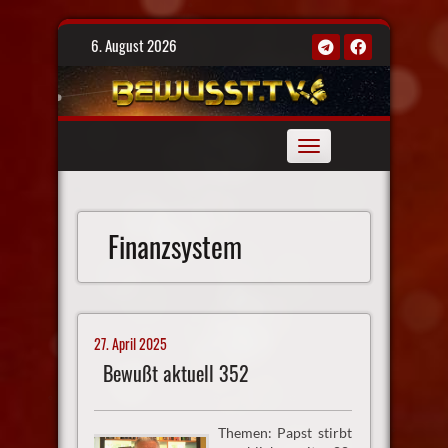
Skip
6. August 2026
to
content
Toggle
navigation
Finanzsystem
27. April 2025
Bewußt aktuell 352
Themen: Papst stirbt