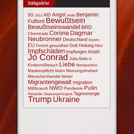
Schlagwörter
Angst
Benjamin
AfD
5G
2012
Antifa
Bewußtsein
Fulford
Bewußtseinswandel
BRD
Corona
Dagmar
Chemtrails
Neubronner
Deutschland
Epstein
EU
Gott
Heilung
gesundheit
Herz
Freiheit
Impfschäden
israel
Impfungen
Jo Conrad
Jutta Belle
KI
Liebe
Kindesmißbrauch
Manipulation
Maskenpflicht
Meinungsfreiheit
Matrix
Menschenhandel
Merkel
Migrantengewalt
migration
NWO
Putin
Mißbrauch
Pandemie
Tagesenergie
Pädophilie
Staatsangehörigkeit
Trump
Ukraine