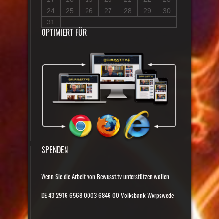
24
25
26
27
28
29
30
31
OPTIMIERT FÜR
SPENDEN
Wenn Sie die Arbeit von Bewusst.tv unterstützen wollen
DE 43 2916 6568 0003 6846 00 Volksbank Worpswede