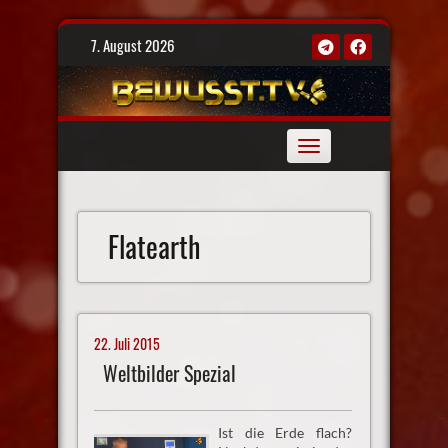
Skip
7. August 2026
to
content
Toggle
navigation
Flatearth
22. Juli 2015
Weltbilder Spezial
Ist die Erde flach?