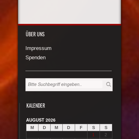
ÜBER UNS
Impressum
Spenden
KALENDER
AUGUST 2026
M
D
M
D
F
S
S
1
2