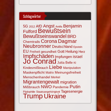
Schlagwörter
Angst
Benjamin
AfD
5G
2012
Antifa
Bewußtsein
Fulford
Bewußtseinswandel
BRD
Corona
Dagmar
Chemtrails
Neubronner
Deutschland
Epstein
EU
Gott
Heilung
gesundheit
Herz
Freiheit
Impfschäden
israel
Impfungen
Jo Conrad
Jutta Belle
KI
Liebe
Kindesmißbrauch
Manipulation
Maskenpflicht
Meinungsfreiheit
Matrix
Menschenhandel
Merkel
Migrantengewalt
migration
NWO
Putin
Mißbrauch
Pandemie
Tagesenergie
Pädophilie
Staatsangehörigkeit
Trump
Ukraine