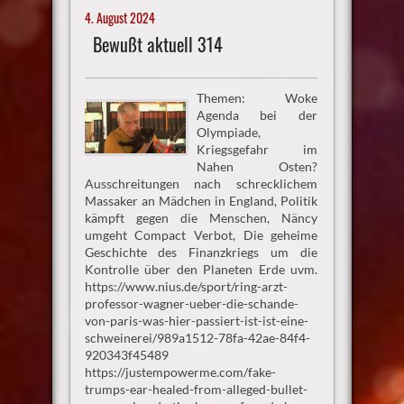
4. August 2024
Bewußt aktuell 314
Themen: Woke
Agenda bei der
Olympiade,
Kriegsgefahr im
Nahen Osten?
Ausschreitungen nach schrecklichem
Massaker an Mädchen in England, Politik
kämpft gegen die Menschen, Näncy
umgeht Compact Verbot, Die geheime
Geschichte des Finanzkriegs um die
Kontrolle über den Planeten Erde uvm.
https://www.nius.de/sport/ring-arzt-
professor-wagner-ueber-die-schande-
von-paris-was-hier-passiert-ist-ist-eine-
schweinerei/989a1512-78fa-42ae-84f4-
920343f45489
https://justempowerme.com/fake-
trumps-ear-healed-from-alleged-bullet-