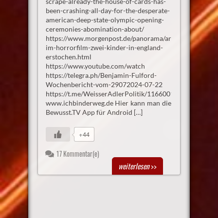
scrape-already-the-house-of-cards-has-
been-crashing-all-day-for-the-desperate-
american-deep-state-olympic-opening-
ceremonies-abomination-about/
https://www.morgenpost.de/panorama/article406905420
im-horrorfilm-zwei-kinder-in-england-
erstochen.html
https://www.youtube.com/watch
https://telegra.ph/Benjamin-Fulford-
Wochenbericht-vom-29072024-07-22
https://t.me/WeisserAdlerPolitik/1166001
www.ichbinderweg.de Hier kann man die
Bewusst.TV App für Android […]
+44
17 Kommentar(e)
weiterlesen
>>