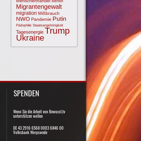
Menschenhandel
Merkel
Migrantengewalt
migration
Mißbrauch
NWO
Putin
Pandemie
Pädophilie
Staatsangehörigkeit
Trump
Tagesenergie
Ukraine
SPENDEN
Wenn Sie die Arbeit von Bewusst.tv
unterstützen wollen
DE 43 2916 6568 0003 6846 00
Volksbank Worpswede