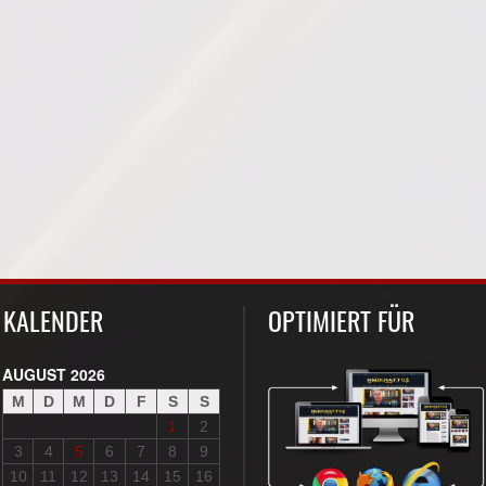
KALENDER
OPTIMIERT FÜR
AUGUST 2026
M
D
M
D
F
S
S
1
2
3
4
5
6
7
8
9
10
11
12
13
14
15
16