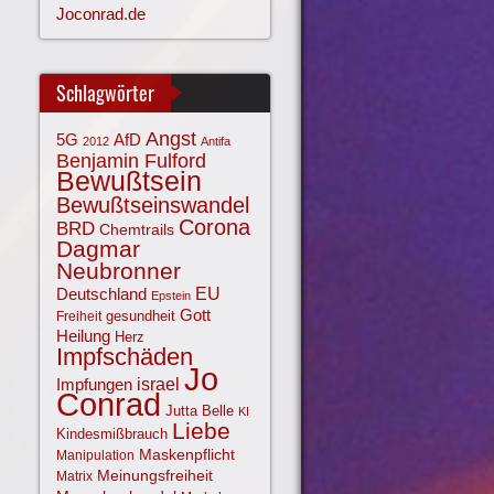
Joconrad.de
Schlagwörter
Angst
AfD
5G
2012
Antifa
Benjamin Fulford
Bewußtsein
Bewußtseinswandel
Corona
BRD
Chemtrails
Dagmar
Neubronner
EU
Deutschland
Epstein
Gott
gesundheit
Freiheit
Heilung
Herz
Impfschäden
Jo
israel
Impfungen
Conrad
Jutta Belle
KI
Liebe
Kindesmißbrauch
Maskenpflicht
Manipulation
Meinungsfreiheit
Matrix