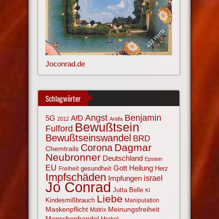
Joconrad.de
Schlagwörter
Angst
Benjamin
AfD
5G
2012
Antifa
Bewußtsein
Fulford
Bewußtseinswandel
BRD
Corona
Dagmar
Chemtrails
Neubronner
Deutschland
Epstein
EU
Gott
Heilung
gesundheit
Herz
Freiheit
Impfschäden
israel
Impfungen
Jo Conrad
Jutta Belle
KI
Liebe
Kindesmißbrauch
Manipulation
Maskenpflicht
Meinungsfreiheit
Matrix
Menschenhandel