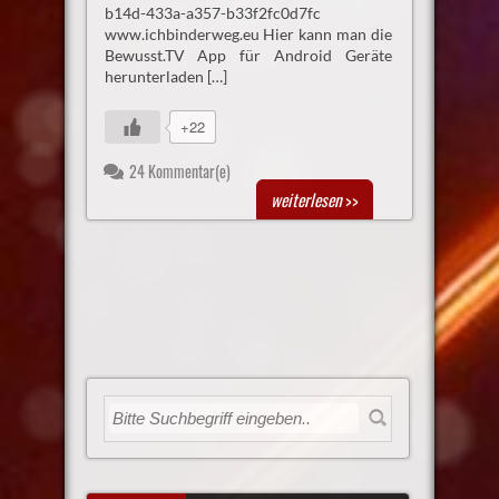
b14d-433a-a357-b33f2fc0d7fc
www.ichbinderweg.eu Hier kann man die
Bewusst.TV App für Android Geräte
herunterladen […]
+22
24 Kommentar(e)
weiterlesen
>>