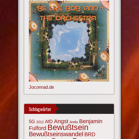
Joconrad.de
Schlagwörter
Angst
Benjamin
AfD
5G
2012
Antifa
Bewußtsein
Fulford
Bewußtseinswandel
BRD