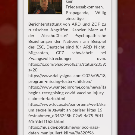
kein
Friedensabkommen,
Propaganda, Völlig
einseitige
Berichterstattung von ARD und ZDF zu
russischen Angriffen, Kanzler Merz auf
der Abschußliste? Psychopathische
Beziehungen der Nationen am Beispiel
des ESC, Deutsche sind für ARD Nicht-
Migranten, GEZ schwächelt bei
Zwangsvollstreckungen uvm.
https://x.com/ShadowofEzra/status/2059265589672096
s=20
https://www.dailysignal.com/2026/05/18/hhs-
program-missing-foster-children/
https://www.wantedinrome.com/news/italy-
begins-recognising-covid-vaccine-injury-
claims-in-lazio.html
https://www.focus.de/panorama/welt/skandal-
um-sexuelle-gewalt-an-pariser-kitas-16-
festnahmen_d343248b-02a9-4a75-9fd1-
61e9deff163d.html
https://nius.de/politik/news/ipcc-nasa-
daten-manipuliert-klima/9a320f96-