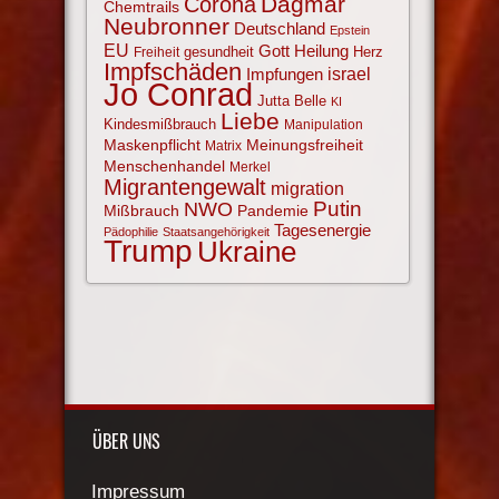
Corona
Dagmar
Chemtrails
Neubronner
Deutschland
Epstein
EU
Gott
Heilung
gesundheit
Herz
Freiheit
Impfschäden
israel
Impfungen
Jo Conrad
Jutta Belle
KI
Liebe
Kindesmißbrauch
Manipulation
Maskenpflicht
Meinungsfreiheit
Matrix
Menschenhandel
Merkel
Migrantengewalt
migration
NWO
Putin
Mißbrauch
Pandemie
Tagesenergie
Pädophilie
Staatsangehörigkeit
Trump
Ukraine
ÜBER UNS
Impressum