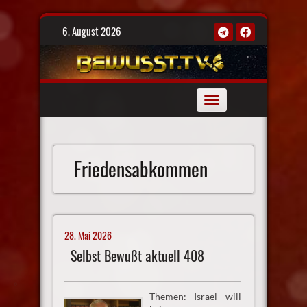
Skip
6. August 2026
to
content
Toggle
navigation
Friedensabkommen
28. Mai 2026
Selbst Bewußt aktuell 408
Themen: Israel will