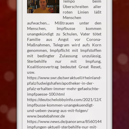
Tempo beim
Überschreiten aller
roten Linien läßt
Menschen
aufwachen… Mißtrauen unter den
Menschen, Impfbusse kommen
unangekündigt zu Schulen, Vater tötet
Familie aus Angst vor Corona-
Maßnahmen, Telegram wird aufs Korn
genommen, Impfpflicht mit Impfstoffen
mit bedingter Zulassung unzulässig,
Sterbehilfe nur mit Impfung,
Koalitionsvertrag bedeutet Great Reset,
usw.
https://www.swr.de/swraktuell/rheinland-
pfalz/ludwigshafen/apotheker-in-der-
pfalz-erhalten-immer-mehr-gefaelschte-
impfpaesse-100.html
https://deutschelobbyinfo.com/2021/12/07/kinder-
impfbusse-kommen-unangekuendigt-
und-ueben-zwang-aus-mit-folgen/
www.beatebahner.de
https://www.news.de/panorama/856014467/corona-
impfungen-aktuell-sterbehilfe-nur-mit-