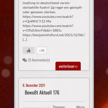
impfung-in-deutschland-verein-
sterbehilfe-fuehrt-2g-regel-ein-geimpft-
oder-genesen-sterben
https://www.youtube.com/watch?
v=QyWHCY12-Mo
https://www.youtube.com/watch?
v=OTxtUtmrF6k&t=1881s
https://benjaminfulford.net/2021/12/06/78786/
[…]
+36
25 Kommentar(e)
weiterlesen
>>
6. Dezember 2021
Bewußt Aktuell 176
Themen: Wozu