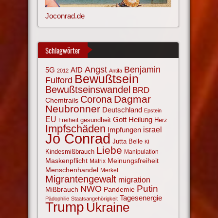
Joconrad.de
Schlagwörter
Angst
Benjamin
AfD
5G
2012
Antifa
Bewußtsein
Fulford
Bewußtseinswandel
BRD
Corona
Dagmar
Chemtrails
Neubronner
Deutschland
Epstein
EU
Gott
Heilung
gesundheit
Herz
Freiheit
Impfschäden
israel
Impfungen
Jo Conrad
Jutta Belle
KI
Liebe
Kindesmißbrauch
Manipulation
Maskenpflicht
Meinungsfreiheit
Matrix
Menschenhandel
Merkel
Migrantengewalt
migration
NWO
Putin
Mißbrauch
Pandemie
Tagesenergie
Pädophilie
Staatsangehörigkeit
Trump
Ukraine