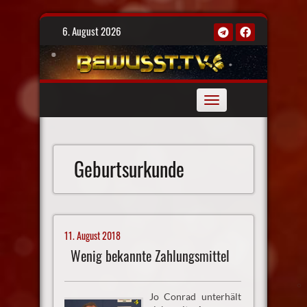
Skip
6. August 2026
to
content
Toggle
navigation
Geburtsurkunde
11. August 2018
Wenig bekannte Zahlungsmittel
Jo Conrad unterhält