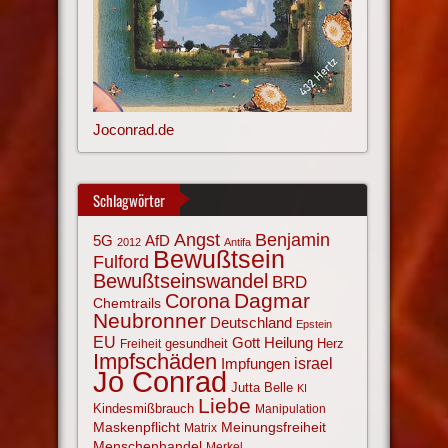
Joconrad.de
Schlagwörter
Angst
Benjamin
AfD
5G
2012
Antifa
Bewußtsein
Fulford
Bewußtseinswandel
BRD
Corona
Dagmar
Chemtrails
Neubronner
Deutschland
Epstein
EU
Gott
Heilung
gesundheit
Herz
Freiheit
Impfschäden
israel
Impfungen
Jo Conrad
Jutta Belle
KI
Liebe
Kindesmißbrauch
Manipulation
Maskenpflicht
Meinungsfreiheit
Matrix
Menschenhandel
Merkel