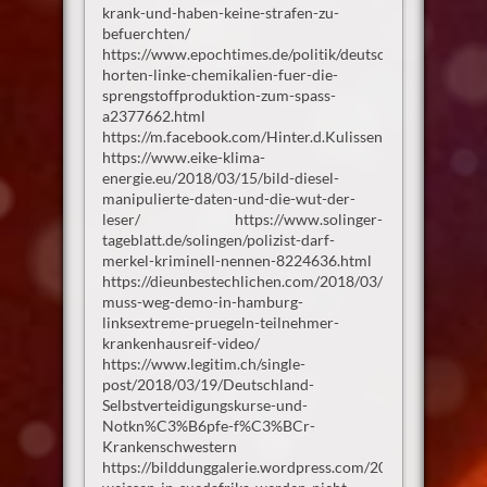
krank-und-haben-keine-strafen-zu-
befuerchten/
https://www.epochtimes.de/politik/deutschland/thuering
horten-linke-chemikalien-fuer-die-
sprengstoffproduktion-zum-spass-
a2377662.html
https://m.facebook.com/Hinter.d.Kulissen/posts/16431
https://www.eike-klima-
energie.eu/2018/03/15/bild-diesel-
manipulierte-daten-und-die-wut-der-
leser/ https://www.solinger-
tageblatt.de/solingen/polizist-darf-
merkel-kriminell-nennen-8224636.html
https://dieunbestechlichen.com/2018/03/merkel-
muss-weg-demo-in-hamburg-
linksextreme-pruegeln-teilnehmer-
krankenhausreif-video/
https://www.legitim.ch/single-
post/2018/03/19/Deutschland-
Selbstverteidigungskurse-und-
Notkn%C3%B6pfe-f%C3%BCr-
Krankenschwestern
https://bilddunggalerie.wordpress.com/2017/01/31/die-