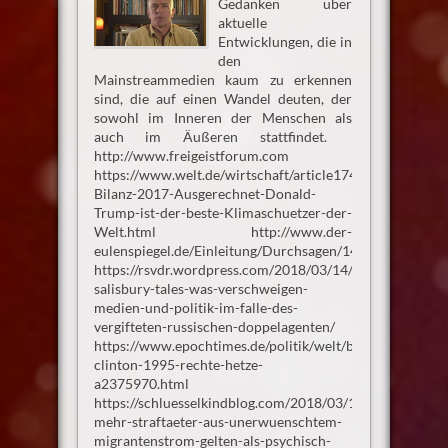
Gedanken über
aktuelle
Entwicklungen, die in
den
Mainstreammedien kaum zu erkennen
sind, die auf einen Wandel deuten, der
sowohl im Inneren der Menschen als
auch im Äußeren stattfindet.
http://www.freigeistforum.com
https://www.welt.de/wirtschaft/article174814149/CO2-
Bilanz-2017-Ausgerechnet-Donald-
Trump-ist-der-beste-Klimaschuetzer-der-
Welt.html http://www.der-
eulenspiegel.de/Einleitung/Durchsagen/14_02_2005/14
https://rsvdr.wordpress.com/2018/03/14/die-
salisbury-tales-was-verschweigen-
medien-und-politik-im-falle-des-
vergifteten-russischen-doppelagenten/
https://www.epochtimes.de/politik/welt/bill-
clinton-1995-rechte-hetze-
a2375970.html
https://schluesselkindblog.com/2018/03/15/immer-
mehr-straftaeter-aus-unerwuenschtem-
migrantenstrom-gelten-als-psychisch-