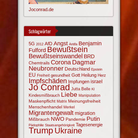
Joconrad.de
Schlagwörter
Angst
Benjamin
AfD
5G
2012
Antifa
Bewußtsein
Fulford
Bewußtseinswandel
BRD
Corona
Dagmar
Chemtrails
Neubronner
Deutschland
Epstein
EU
Gott
Heilung
gesundheit
Herz
Freiheit
Impfschäden
israel
Impfungen
Jo Conrad
Jutta Belle
KI
Liebe
Kindesmißbrauch
Manipulation
Maskenpflicht
Meinungsfreiheit
Matrix
Menschenhandel
Merkel
Migrantengewalt
migration
NWO
Putin
Mißbrauch
Pandemie
Tagesenergie
Pädophilie
Staatsangehörigkeit
Trump
Ukraine