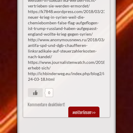
weissen-in-suedafrika-werden-nicht-
vertrieben-sie-werden-ermordet/
https://k7848.wordpress.com/2018/03/23/kein-
neuer-krieg-in-syrien-weil-die-
chemiebomben-false-flag-aufgeflogen-
ist-trump-russland-haben-aufgepasst-
england-wollte-krieg-gegen-syrien/
http://www.anonymousnews.ru/2018/03/23/reisegruppe
antifa-spd-und-dgb-chauffieren-
linksradikale-auf-steuerzahlerkosten-
nach-kandel/
https://www.journalistenwatch.com/2018/03/25/grossbr
erhebt-sich/
http://ichbinderweg.eu/index.php/blog2/id-
24-03-18.html
0
Kommentare deaktiviert!
weiterlesen
>>