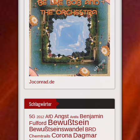
Joconrad.de
Schlagwörter
Angst
Benjamin
AfD
5G
2012
Antifa
Bewußtsein
Fulford
Bewußtseinswandel
BRD
Corona
Dagmar
Chemtrails