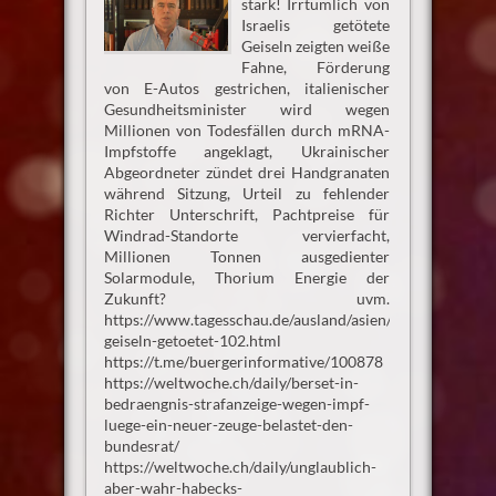
stark! Irrtümlich von
Israelis getötete
Geiseln zeigten weiße
Fahne, Förderung
von E-Autos gestrichen, italienischer
Gesundheitsminister wird wegen
Millionen von Todesfällen durch mRNA-
Impfstoffe angeklagt, Ukrainischer
Abgeordneter zündet drei Handgranaten
während Sitzung, Urteil zu fehlender
Richter Unterschrift, Pachtpreise für
Windrad-Standorte vervierfacht,
Millionen Tonnen ausgedienter
Solarmodule, Thorium Energie der
Zukunft? uvm.
https://www.tagesschau.de/ausland/asien/israel-
geiseln-getoetet-102.html
https://t.me/buergerinformative/100878
https://weltwoche.ch/daily/berset-in-
bedraengnis-strafanzeige-wegen-impf-
luege-ein-neuer-zeuge-belastet-den-
bundesrat/
https://weltwoche.ch/daily/unglaublich-
aber-wahr-habecks-