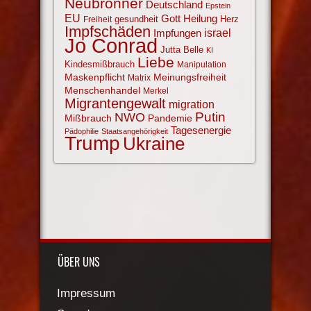
Neubronner
Deutschland
Epstein
EU
Gott
Heilung
gesundheit
Herz
Freiheit
Impfschäden
israel
Impfungen
Jo Conrad
Jutta Belle
KI
Liebe
Kindesmißbrauch
Manipulation
Maskenpflicht
Meinungsfreiheit
Matrix
Menschenhandel
Merkel
Migrantengewalt
migration
NWO
Putin
Mißbrauch
Pandemie
Tagesenergie
Pädophilie
Staatsangehörigkeit
Trump
Ukraine
ÜBER UNS
Impressum