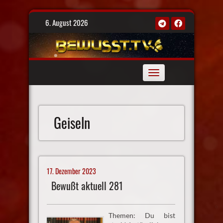
Skip
6. August 2026
to
content
Toggle
navigation
Geiseln
17. Dezember 2023
Bewußt aktuell 281
Themen: Du bist