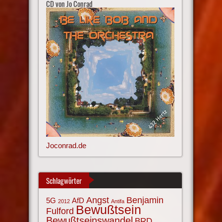
CD von Jo Conrad
Joconrad.de
Schlagwörter
Angst
Benjamin
AfD
5G
2012
Antifa
Bewußtsein
Fulford
Bewußtseinswandel
BRD