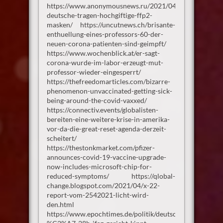
https://www.anonymousnews.ru/2021/04/26/millionen-
deutsche-tragen-hochgiftige-ffp2-
masken/ https://uncutnews.ch/brisante-
enthuellung-eines-professors-60-der-
neuen-corona-patienten-sind-geimpft/
https://www.wochenblick.at/er-sagt-
corona-wurde-im-labor-erzeugt-mut-
professor-wieder-eingesperrt/
https://thefreedomarticles.com/bizarre-
phenomenon-unvaccinated-getting-sick-
being-around-the-covid-vaxxed/
https://connectiv.events/globalisten-
bereiten-eine-weitere-krise-in-amerika-
vor-da-die-great-reset-agenda-derzeit-
scheitert/
https://thestonkmarket.com/pfizer-
announces-covid-19-vaccine-upgrade-
now-includes-microsoft-chip-for-
reduced-symptoms/ https://qlobal-
change.blogspot.com/2021/04/x-22-
report-vom-2542021-licht-wird-
den.html
https://www.epochtimes.de/politik/deutschland/trotz-