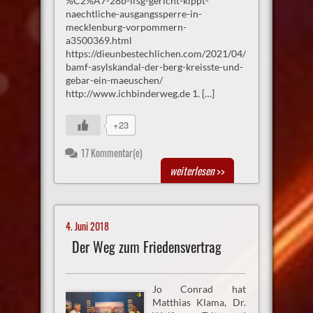
%C2%A7-28b-ifsg-gericht-kippt-
naechtliche-ausgangssperre-in-
mecklenburg-vorpommern-
a3500369.html
https://dieunbestechlichen.com/2021/04/bremer-
bamf-asylskandal-der-berg-kreisste-und-
gebar-ein-maeuschen/
http://www.ichbinderweg.de 1. […]
+23
17 Kommentar(e)
weiterlesen
>>
4. Juni 2018
Der Weg zum Friedensvertrag
Jo Conrad hat
Matthias Klama, Dr.