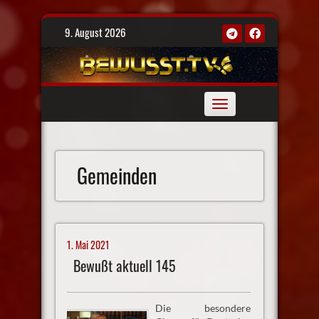
Skip
9. August 2026
to
content
Toggle
navigation
Gemeinden
1. Mai 2021
Bewußt aktuell 145
Die besondere