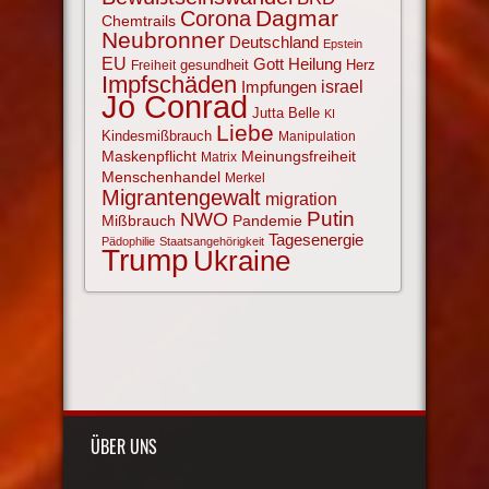
Corona
Dagmar
Chemtrails
Neubronner
Deutschland
Epstein
EU
Gott
Heilung
gesundheit
Herz
Freiheit
Impfschäden
israel
Impfungen
Jo Conrad
Jutta Belle
KI
Liebe
Kindesmißbrauch
Manipulation
Maskenpflicht
Meinungsfreiheit
Matrix
Menschenhandel
Merkel
Migrantengewalt
migration
NWO
Putin
Mißbrauch
Pandemie
Tagesenergie
Pädophilie
Staatsangehörigkeit
Trump
Ukraine
ÜBER UNS