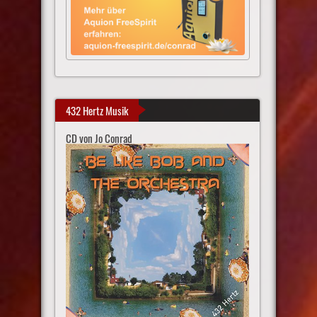
432 Hertz Musik
CD von Jo Conrad