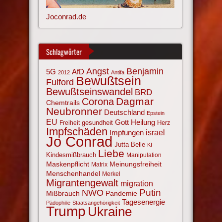
Joconrad.de
Schlagwörter
Angst
Benjamin
AfD
5G
2012
Antifa
Bewußtsein
Fulford
Bewußtseinswandel
BRD
Corona
Dagmar
Chemtrails
Neubronner
Deutschland
Epstein
EU
Gott
Heilung
gesundheit
Herz
Freiheit
Impfschäden
israel
Impfungen
Jo Conrad
Jutta Belle
KI
Liebe
Kindesmißbrauch
Manipulation
Maskenpflicht
Meinungsfreiheit
Matrix
Menschenhandel
Merkel
Migrantengewalt
migration
NWO
Putin
Mißbrauch
Pandemie
Tagesenergie
Pädophilie
Staatsangehörigkeit
Trump
Ukraine