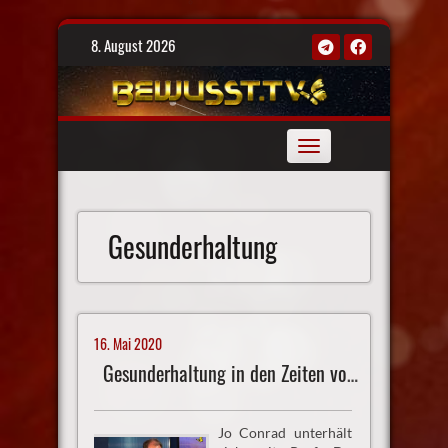
Skip
8. August 2026
to
content
Toggle
navigation
Gesunderhaltung
16. Mai 2020
Gesunderhaltung in den Zeiten von Corona
Jo Conrad unterhält