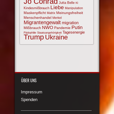
Jo Conrad
Jutta Belle
KI
Liebe
Kindesmißbrauch
Manipulation
Maskenpflicht
Meinungsfreiheit
Matrix
Menschenhandel
Merkel
Migrantengewalt
migration
NWO
Putin
Mißbrauch
Pandemie
Tagesenergie
Pädophilie
Staatsangehörigkeit
Trump
Ukraine
ÜBER UNS
Impressum
Spenden