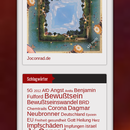
Joconrad.de
Schlagwörter
Angst
Benjamin
AfD
5G
2012
Antifa
Bewußtsein
Fulford
Bewußtseinswandel
BRD
Corona
Dagmar
Chemtrails
Neubronner
Deutschland
Epstein
EU
Gott
Heilung
gesundheit
Herz
Freiheit
Impfschäden
israel
Impfungen