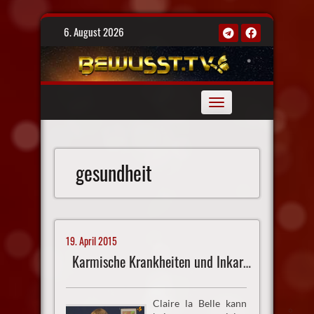
Skip
6. August 2026
to
content
Toggle
navigation
gesundheit
19. April 2015
Karmische Krankheiten und Inkarnationen
Claire la Belle kann