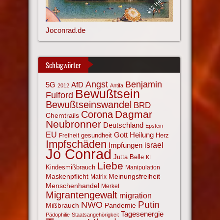
Joconrad.de
Schlagwörter
Angst
Benjamin
AfD
5G
2012
Antifa
Bewußtsein
Fulford
Bewußtseinswandel
BRD
Corona
Dagmar
Chemtrails
Neubronner
Deutschland
Epstein
EU
Gott
Heilung
gesundheit
Herz
Freiheit
Impfschäden
israel
Impfungen
Jo Conrad
Jutta Belle
KI
Liebe
Kindesmißbrauch
Manipulation
Maskenpflicht
Meinungsfreiheit
Matrix
Menschenhandel
Merkel
Migrantengewalt
migration
NWO
Putin
Mißbrauch
Pandemie
Tagesenergie
Pädophilie
Staatsangehörigkeit