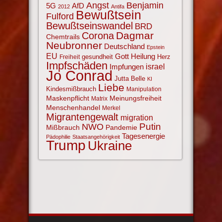
Angst
Benjamin
AfD
5G
2012
Antifa
Bewußtsein
Fulford
Bewußtseinswandel
BRD
Corona
Dagmar
Chemtrails
Neubronner
Deutschland
Epstein
EU
Gott
Heilung
gesundheit
Herz
Freiheit
Impfschäden
israel
Impfungen
Jo Conrad
Jutta Belle
KI
Liebe
Kindesmißbrauch
Manipulation
Maskenpflicht
Meinungsfreiheit
Matrix
Menschenhandel
Merkel
Migrantengewalt
migration
NWO
Putin
Mißbrauch
Pandemie
Tagesenergie
Pädophilie
Staatsangehörigkeit
Trump
Ukraine