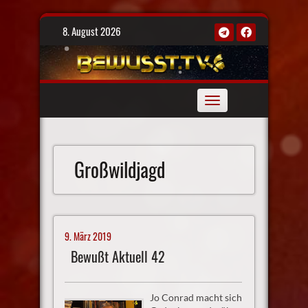
Skip
8. August 2026
to
content
Toggle
navigation
Großwildjagd
9. März 2019
Bewußt Aktuell 42
Jo Conrad macht sich