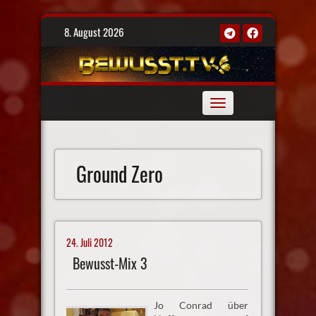
Skip
8. August 2026
to
content
Toggle
navigation
Ground Zero
24. Juli 2012
Bewusst-Mix 3
Jo Conrad über