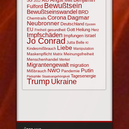
AfD
5G
2012
Antifa
Bewußtsein
Fulford
Bewußtseinswandel
BRD
Corona
Dagmar
Chemtrails
Neubronner
Deutschland
Epstein
EU
Gott
Heilung
gesundheit
Herz
Freiheit
Impfschäden
israel
Impfungen
Jo Conrad
Jutta Belle
KI
Liebe
Kindesmißbrauch
Manipulation
Maskenpflicht
Meinungsfreiheit
Matrix
Menschenhandel
Merkel
Migrantengewalt
migration
NWO
Putin
Mißbrauch
Pandemie
Tagesenergie
Pädophilie
Staatsangehörigkeit
Trump
Ukraine