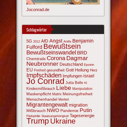
Joconrad.de
Schlagwörter
Angst
Benjamin
AfD
5G
2012
Antifa
Bewußtsein
Fulford
Bewußtseinswandel
BRD
Corona
Dagmar
Chemtrails
Neubronner
Deutschland
Epstein
EU
Gott
Heilung
gesundheit
Herz
Freiheit
Impfschäden
israel
Impfungen
Jo Conrad
Jutta Belle
KI
Liebe
Kindesmißbrauch
Manipulation
Maskenpflicht
Meinungsfreiheit
Matrix
Menschenhandel
Merkel
Migrantengewalt
migration
NWO
Putin
Mißbrauch
Pandemie
Tagesenergie
Pädophilie
Staatsangehörigkeit
Trump
Ukraine