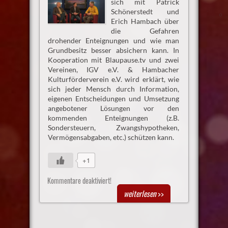
sich mit Patrick
Schönerstedt und
Erich Hambach über
die Gefahren
drohender Enteignungen und wie man
Grundbesitz besser absichern kann. In
Kooperation mit Blaupause.tv und zwei
Vereinen, IGV e.V. & Hambacher
Kulturförderverein e.V. wird erklärt, wie
sich jeder Mensch durch Information,
eigenen Entscheidungen und Umsetzung
angebotener Lösungen vor den
kommenden Enteignungen (z.B.
Sondersteuern, Zwangshypotheken,
Vermögensabgaben, etc.) schützen kann.
+1
Kommentare deaktiviert!
weiterlesen
>>