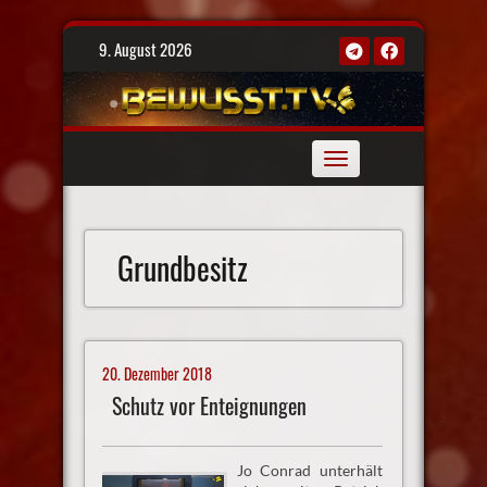
Skip
9. August 2026
to
content
Toggle
navigation
Grundbesitz
20. Dezember 2018
Schutz vor Enteignungen
Jo Conrad unterhält