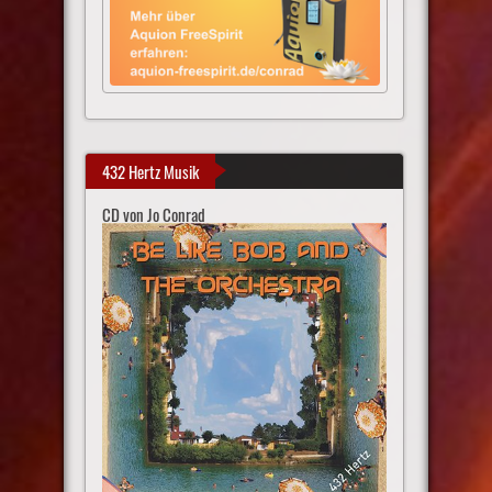
432 Hertz Musik
CD von Jo Conrad