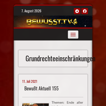
Skip
7. August 2026
to
content
Toggle
navigation
Grundrechteeinschränkungen
11. Juli 2021
Bewußt Aktuell 155
Themen: Ende aller