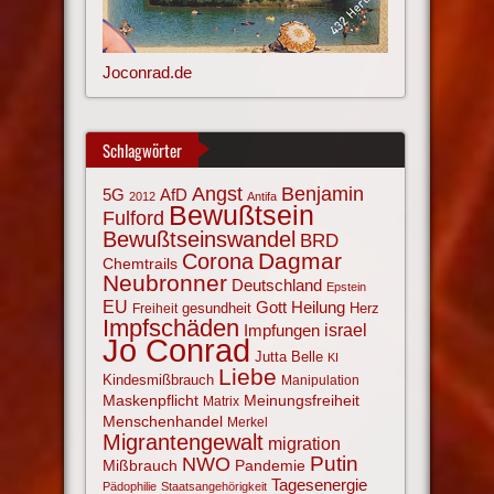
Joconrad.de
Schlagwörter
Angst
Benjamin
AfD
5G
2012
Antifa
Bewußtsein
Fulford
Bewußtseinswandel
BRD
Corona
Dagmar
Chemtrails
Neubronner
Deutschland
Epstein
EU
Gott
Heilung
gesundheit
Herz
Freiheit
Impfschäden
israel
Impfungen
Jo Conrad
Jutta Belle
KI
Liebe
Kindesmißbrauch
Manipulation
Maskenpflicht
Meinungsfreiheit
Matrix
Menschenhandel
Merkel
Migrantengewalt
migration
NWO
Putin
Mißbrauch
Pandemie
Tagesenergie
Pädophilie
Staatsangehörigkeit