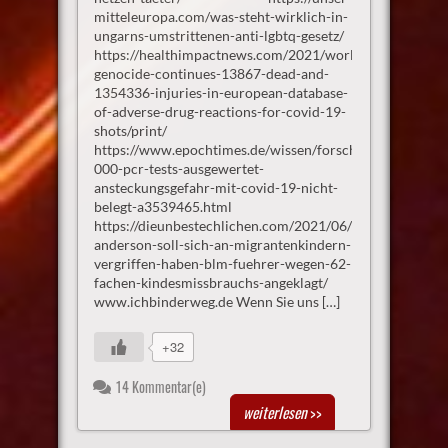
mitteleuropa.com/was-steht-wirklich-in-
ungarns-umstrittenen-anti-lgbtq-gesetz/
https://healthimpactnews.com/2021/worldwide-
genocide-continues-13867-dead-and-
1354336-injuries-in-european-database-
of-adverse-drug-reactions-for-covid-19-
shots/print/
https://www.epochtimes.de/wissen/forschung/190-
000-pcr-tests-ausgewertet-
ansteckungsgefahr-mit-covid-19-nicht-
belegt-a3539465.html
https://dieunbestechlichen.com/2021/06/tay-
anderson-soll-sich-an-migrantenkindern-
vergriffen-haben-blm-fuehrer-wegen-62-
fachen-kindesmissbrauchs-angeklagt/
www.ichbinderweg.de Wenn Sie uns […]
+32
14 Kommentar(e)
weiterlesen
>>