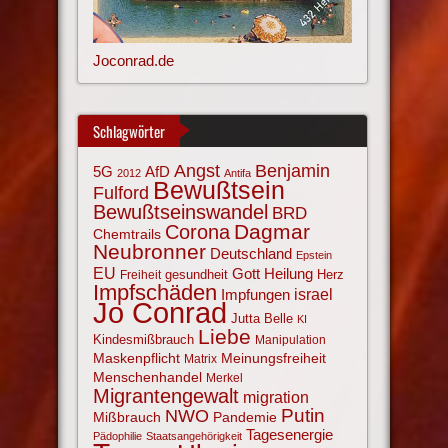
Joconrad.de
Schlagwörter
Angst
Benjamin
AfD
5G
2012
Antifa
Bewußtsein
Fulford
Bewußtseinswandel
BRD
Corona
Dagmar
Chemtrails
Neubronner
Deutschland
Epstein
EU
Gott
Heilung
gesundheit
Herz
Freiheit
Impfschäden
israel
Impfungen
Jo Conrad
Jutta Belle
KI
Liebe
Kindesmißbrauch
Manipulation
Maskenpflicht
Meinungsfreiheit
Matrix
Menschenhandel
Merkel
Migrantengewalt
migration
NWO
Putin
Mißbrauch
Pandemie
Tagesenergie
Pädophilie
Staatsangehörigkeit