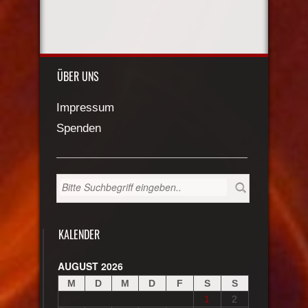
ÜBER UNS
Impressum
Spenden
KALENDER
AUGUST 2026
M
D
M
D
F
S
S
1
2