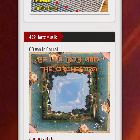
432 Hertz Musik
CD von Jo Conrad
Joconrad.de