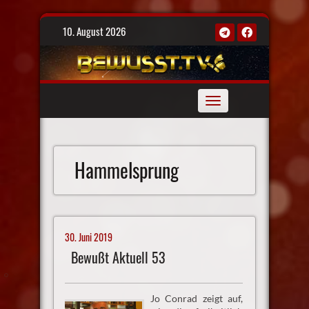
Skip
10. August 2026
to
content
Toggle
navigation
Hammelsprung
30. Juni 2019
Bewußt Aktuell 53
Jo Conrad zeigt auf,