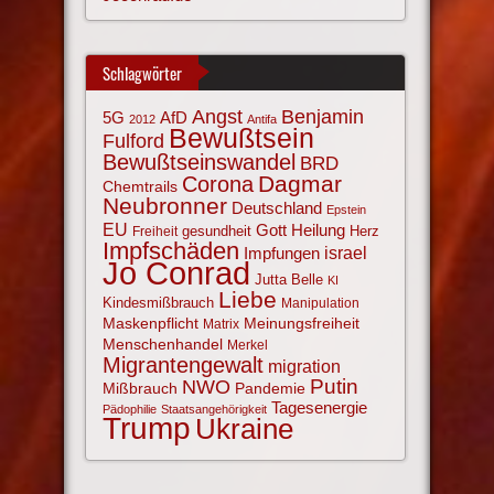
Schlagwörter
Angst
Benjamin
AfD
5G
2012
Antifa
Bewußtsein
Fulford
Bewußtseinswandel
BRD
Corona
Dagmar
Chemtrails
Neubronner
Deutschland
Epstein
EU
Gott
Heilung
gesundheit
Herz
Freiheit
Impfschäden
israel
Impfungen
Jo Conrad
Jutta Belle
KI
Liebe
Kindesmißbrauch
Manipulation
Maskenpflicht
Meinungsfreiheit
Matrix
Menschenhandel
Merkel
Migrantengewalt
migration
NWO
Putin
Mißbrauch
Pandemie
Tagesenergie
Pädophilie
Staatsangehörigkeit
Trump
Ukraine