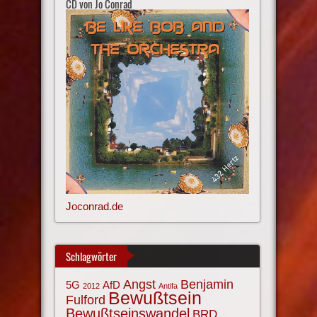
CD von Jo Conrad
Joconrad.de
Schlagwörter
Angst
Benjamin
AfD
5G
2012
Antifa
Bewußtsein
Fulford
Bewußtseinswandel
BRD