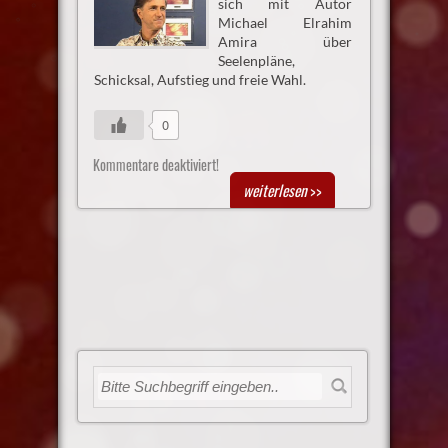
sich mit Autor
Michael Elrahim
Amira über
Seelenpläne,
Schicksal, Aufstieg und freie Wahl.
0
Kommentare deaktiviert!
weiterlesen
>>