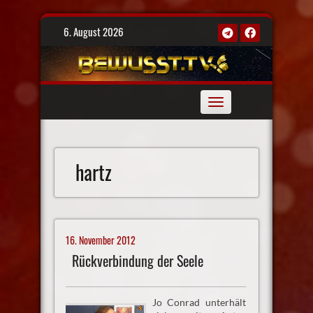
Skip
6. August 2026
to
content
Toggle
navigation
hartz
16. November 2012
Rückverbindung der Seele
Jo Conrad unterhält