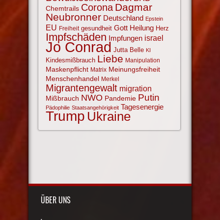
Corona
Dagmar
Chemtrails
Neubronner
Deutschland
Epstein
EU
Gott
Heilung
gesundheit
Herz
Freiheit
Impfschäden
israel
Impfungen
Jo Conrad
Jutta Belle
KI
Liebe
Kindesmißbrauch
Manipulation
Maskenpflicht
Meinungsfreiheit
Matrix
Menschenhandel
Merkel
Migrantengewalt
migration
NWO
Putin
Mißbrauch
Pandemie
Tagesenergie
Pädophilie
Staatsangehörigkeit
Trump
Ukraine
ÜBER UNS