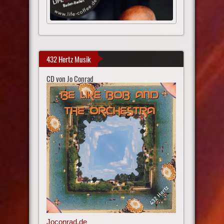
432 Hertz Musik
CD von Jo Conrad
Joconrad.de