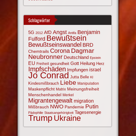
Schlagwörter
Angst
Benjamin
AfD
5G
2012
Antifa
Bewußtsein
Fulford
Bewußtseinswandel
BRD
Corona
Dagmar
Chemtrails
Neubronner
Deutschland
Epstein
EU
Gott
Heilung
gesundheit
Herz
Freiheit
Impfschäden
israel
Impfungen
Jo Conrad
Jutta Belle
KI
Liebe
Kindesmißbrauch
Manipulation
Maskenpflicht
Meinungsfreiheit
Matrix
Menschenhandel
Merkel
Migrantengewalt
migration
NWO
Putin
Mißbrauch
Pandemie
Tagesenergie
Pädophilie
Staatsangehörigkeit
Trump
Ukraine