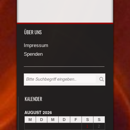
ÜBER UNS
Impressum
Spenden
KALENDER
AUGUST 2026
M
D
M
D
F
S
S
1
2