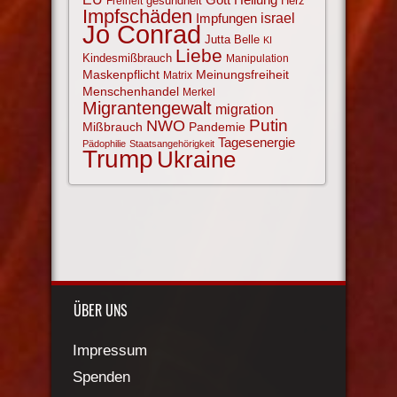
gesundheit
Herz
Freiheit
Impfschäden
israel
Impfungen
Jo Conrad
Jutta Belle
KI
Liebe
Kindesmißbrauch
Manipulation
Maskenpflicht
Meinungsfreiheit
Matrix
Menschenhandel
Merkel
Migrantengewalt
migration
NWO
Putin
Mißbrauch
Pandemie
Tagesenergie
Pädophilie
Staatsangehörigkeit
Trump
Ukraine
ÜBER UNS
Impressum
Spenden