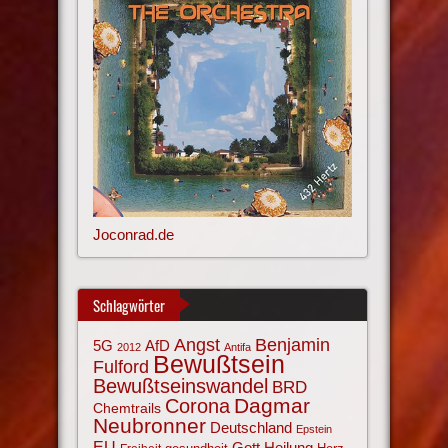
Joconrad.de
Schlagwörter
Angst
Benjamin
AfD
5G
2012
Antifa
Bewußtsein
Fulford
Bewußtseinswandel
BRD
Corona
Dagmar
Chemtrails
Neubronner
Deutschland
Epstein
EU
Gott
Heilung