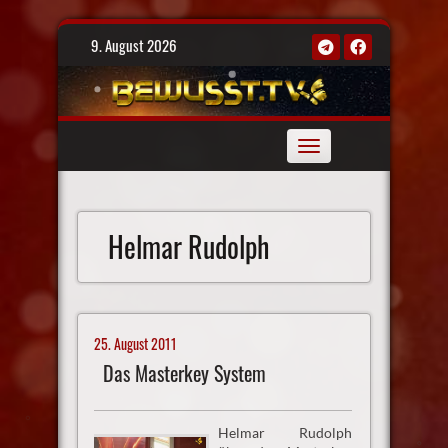
Skip
9. August 2026
to
content
Toggle
navigation
Helmar Rudolph
25. August 2011
Das Masterkey System
Helmar Rudolph