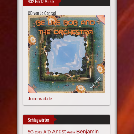
432 Hertz Musik
CD von Jo Conrad
Joconrad.de
Schlagwörter
Angst
Benjamin
AfD
5G
2012
Antifa