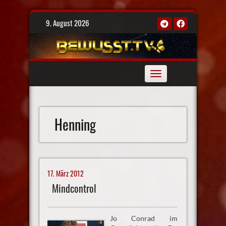
Skip
9. August 2026
to
content
Toggle
navigation
Henning
17. März 2012
Mindcontrol
Jo Conrad im