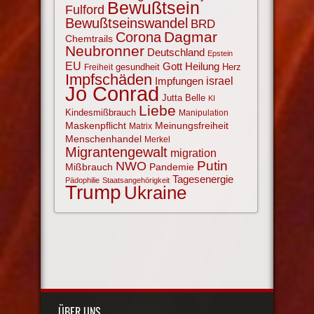
Bewußtsein
Fulford
Bewußtseinswandel
BRD
Corona
Dagmar
Chemtrails
Neubronner
Deutschland
Epstein
EU
Gott
Heilung
gesundheit
Herz
Freiheit
Impfschäden
israel
Impfungen
Jo Conrad
Jutta Belle
KI
Liebe
Kindesmißbrauch
Manipulation
Maskenpflicht
Meinungsfreiheit
Matrix
Menschenhandel
Merkel
Migrantengewalt
migration
NWO
Putin
Mißbrauch
Pandemie
Tagesenergie
Pädophilie
Staatsangehörigkeit
Trump
Ukraine
ÜBER UNS