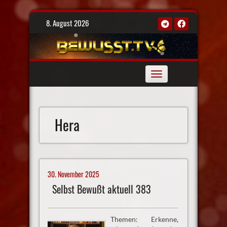
Skip
8. August 2026
to
content
Toggle
navigation
Hera
30. November 2025
Selbst Bewußt aktuell 383
Themen: Erkenne,