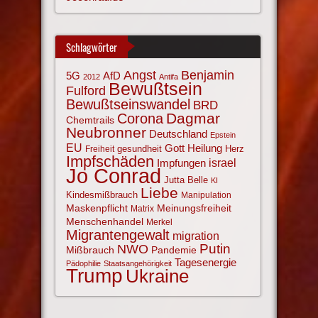
Schlagwörter
Angst
Benjamin
AfD
5G
2012
Antifa
Bewußtsein
Fulford
Bewußtseinswandel
BRD
Corona
Dagmar
Chemtrails
Neubronner
Deutschland
Epstein
EU
Gott
Heilung
gesundheit
Herz
Freiheit
Impfschäden
israel
Impfungen
Jo Conrad
Jutta Belle
KI
Liebe
Kindesmißbrauch
Manipulation
Maskenpflicht
Meinungsfreiheit
Matrix
Menschenhandel
Merkel
Migrantengewalt
migration
NWO
Putin
Mißbrauch
Pandemie
Tagesenergie
Pädophilie
Staatsangehörigkeit
Trump
Ukraine