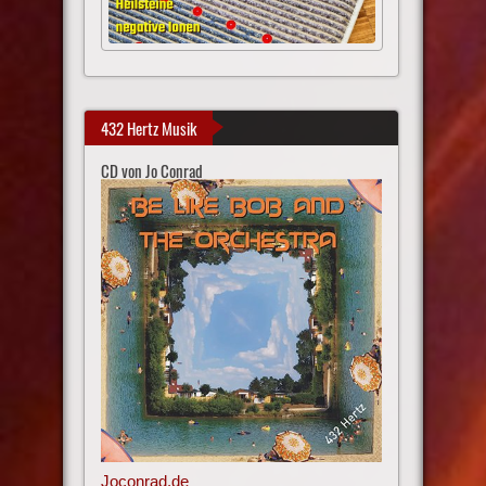
432 Hertz Musik
CD von Jo Conrad
Joconrad.de