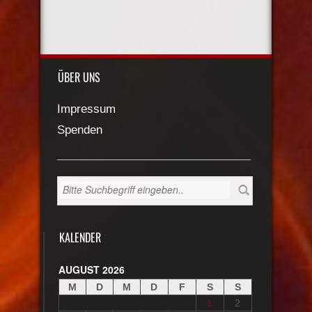
ÜBER UNS
Impressum
Spenden
KALENDER
AUGUST 2026
M
D
M
D
F
S
S
1
2