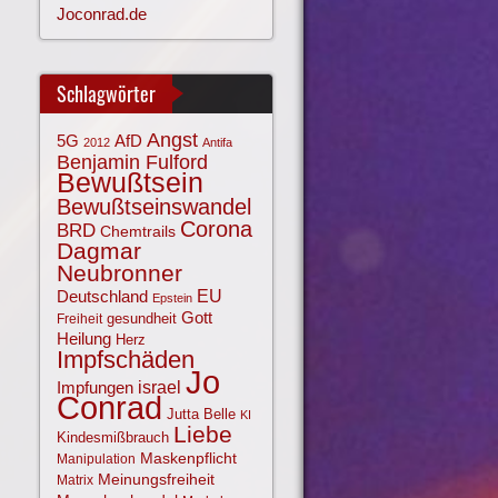
Joconrad.de
Schlagwörter
Angst
AfD
5G
2012
Antifa
Benjamin Fulford
Bewußtsein
Bewußtseinswandel
Corona
BRD
Chemtrails
Dagmar
Neubronner
EU
Deutschland
Epstein
Gott
gesundheit
Freiheit
Heilung
Herz
Impfschäden
Jo
israel
Impfungen
Conrad
Jutta Belle
KI
Liebe
Kindesmißbrauch
Maskenpflicht
Manipulation
Meinungsfreiheit
Matrix