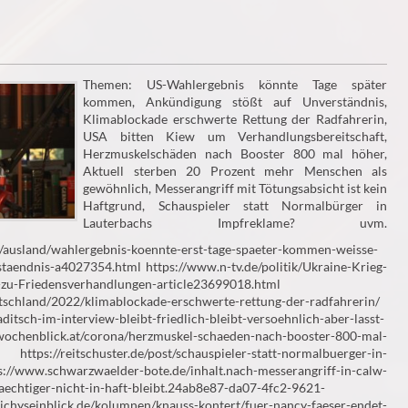
Themen: US-Wahlergebnis könnte Tage später
kommen, Ankündigung stößt auf Unverständnis,
Klimablockade erschwerte Rettung der Radfahrerin,
USA bitten Kiew um Verhandlungsbereitschaft,
Herzmuskelschäden nach Booster 800 mal höher,
Aktuell sterben 20 Prozent mehr Menschen als
gewöhnlich, Messerangriff mit Tötungsabsicht ist kein
Haftgrund, Schauspieler statt Normalbürger in
Lauterbachs Impfreklame? uvm.
k/ausland/wahlergebnis-koennte-erst-tage-spaeter-kommen-weisse-
staendnis-a4027354.html https://www.n-tv.de/politik/Ukraine-Krieg-
-zu-Friedensverhandlungen-article23699018.html
deutschland/2022/klimablockade-erschwerte-rettung-der-radfahrerin/
ditsch-im-interview-bleibt-friedlich-bleibt-versoehnlich-aber-lasst-
enblick.at/corona/herzmuskel-schaeden-nach-booster-800-mal-
https://reitschuster.de/post/schauspieler-statt-normalbuerger-in-
//www.schwarzwaelder-bote.de/inhalt.nach-messerangriff-in-calw-
aechtiger-nicht-in-haft-bleibt.24ab8e87-da07-4fc2-9621-
chyseinblick.de/kolumnen/knauss-kontert/fuer-nancy-faeser-endet-