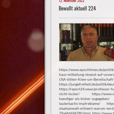
12. November 2022
Bewußt aktuell 224
https://www.epochtimes.de/politi
haus-mitteilung-stoesst-auf-unver
USA-bitten-Kiew-um-Bereitschaft
https://jungefreiheit.de/politik/
https://report24.news/professor-ha
nicht-locker/ https://www.woch
haeufiger-als-bisher-zugegeben/ 
lauterbachs-impfreklame/ https:
staatsanwalt-erklaert-warum-verd
79a6fd694780.html https://www.ti