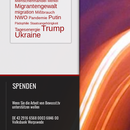
Menschenhandel
Merkel
Migrantengewalt
migration
Mißbrauch
NWO
Putin
Pandemie
Pädophilie
Staatsangehörigkeit
Trump
Tagesenergie
Ukraine
SPENDEN
Wenn Sie die Arbeit von Bewusst.tv
unterstützen wollen
DE 43 2916 6568 0003 6846 00
Volksbank Worpswede