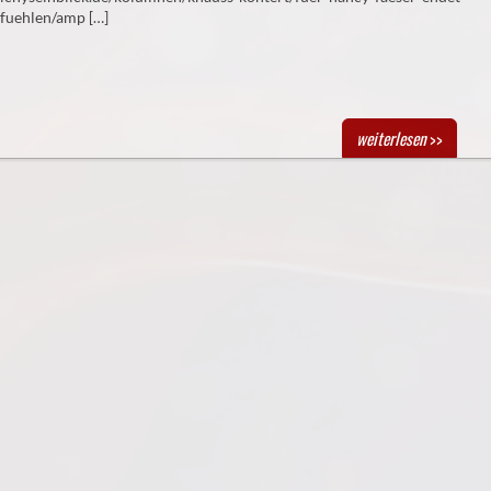
efuehlen/amp […]
weiterlesen
>>