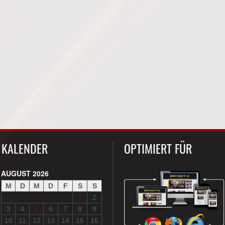
KALENDER
OPTIMIERT FÜR
AUGUST 2026
M
D
M
D
F
S
S
1
2
3
4
5
6
7
8
9
10
11
12
13
14
15
16