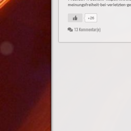
meinungsfreiheit-bei-verletzten-g
+26
13 Kommentar(e)