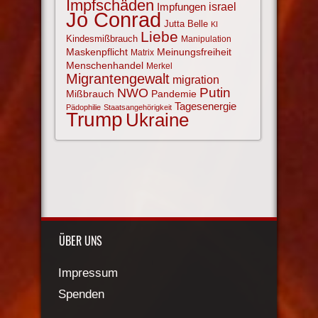
Impfschäden
israel
Impfungen
Jo Conrad
Jutta Belle
KI
Liebe
Kindesmißbrauch
Manipulation
Maskenpflicht
Meinungsfreiheit
Matrix
Menschenhandel
Merkel
Migrantengewalt
migration
NWO
Putin
Mißbrauch
Pandemie
Tagesenergie
Pädophilie
Staatsangehörigkeit
Trump
Ukraine
ÜBER UNS
Impressum
Spenden