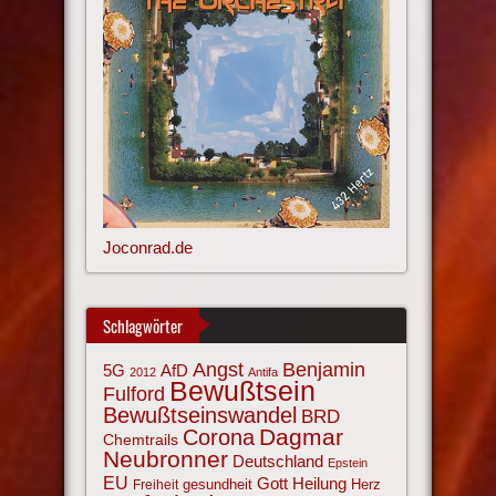
Joconrad.de
Schlagwörter
Angst
Benjamin
AfD
5G
2012
Antifa
Bewußtsein
Fulford
Bewußtseinswandel
BRD
Corona
Dagmar
Chemtrails
Neubronner
Deutschland
Epstein
EU
Gott
Heilung
gesundheit
Herz
Freiheit