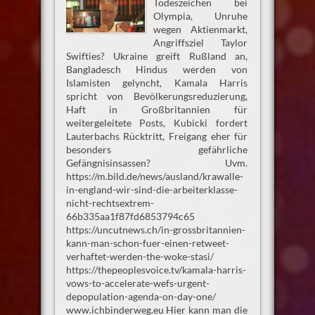
Todeszeichen bei
Olympia, Unruhe
wegen Aktienmarkt,
Angriffsziel Taylor
Swifties? Ukraine greift Rußland an,
Bangladesch Hindus werden von
Islamisten gelyncht, Kamala Harris
spricht von Bevölkerungsreduzierung,
Haft in Großbritannien für
weitergeleitete Posts, Kubicki fordert
Lauterbachs Rücktritt, Freigang eher für
besonders gefährliche
Gefängnisinsassen? Uvm.
https://m.bild.de/news/ausland/krawalle-
in-england-wir-sind-die-arbeiterklasse-
nicht-rechtsextrem-
66b335aa1f87fd6853794c65
https://uncutnews.ch/in-grossbritannien-
kann-man-schon-fuer-einen-retweet-
verhaftet-werden-the-woke-stasi/
https://thepeoplesvoice.tv/kamala-harris-
vows-to-accelerate-wefs-urgent-
depopulation-agenda-on-day-one/
www.ichbinderweg.eu Hier kann man die