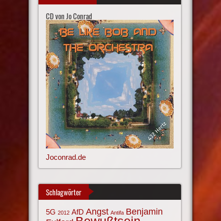
CD von Jo Conrad
Joconrad.de
Schlagwörter
Angst
Benjamin
AfD
5G
2012
Antifa