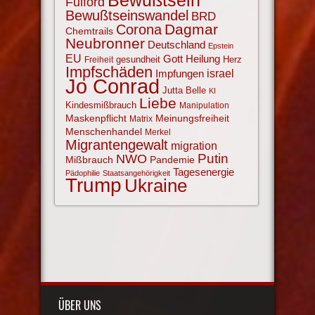
Bewußtsein
Fulford
Bewußtseinswandel
BRD
Corona
Dagmar
Chemtrails
Neubronner
Deutschland
Epstein
EU
Gott
Heilung
gesundheit
Herz
Freiheit
Impfschäden
israel
Impfungen
Jo Conrad
Jutta Belle
KI
Liebe
Kindesmißbrauch
Manipulation
Maskenpflicht
Meinungsfreiheit
Matrix
Menschenhandel
Merkel
Migrantengewalt
migration
NWO
Putin
Mißbrauch
Pandemie
Tagesenergie
Pädophilie
Staatsangehörigkeit
Trump
Ukraine
ÜBER UNS