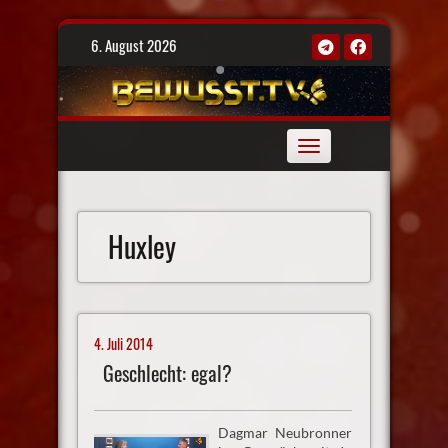
Skip
6. August 2026
to
content
Toggle
navigation
Huxley
4. Juli 2014
Geschlecht: egal?
Dagmar Neubronner