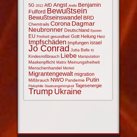
Angst
Benjamin
AfD
5G
2012
Antifa
Bewußtsein
Fulford
Bewußtseinswandel
BRD
Corona
Dagmar
Chemtrails
Neubronner
Deutschland
Epstein
EU
Gott
Heilung
gesundheit
Herz
Freiheit
Impfschäden
israel
Impfungen
Jo Conrad
Jutta Belle
KI
Liebe
Kindesmißbrauch
Manipulation
Maskenpflicht
Meinungsfreiheit
Matrix
Menschenhandel
Merkel
Migrantengewalt
migration
NWO
Putin
Mißbrauch
Pandemie
Tagesenergie
Pädophilie
Staatsangehörigkeit
Trump
Ukraine