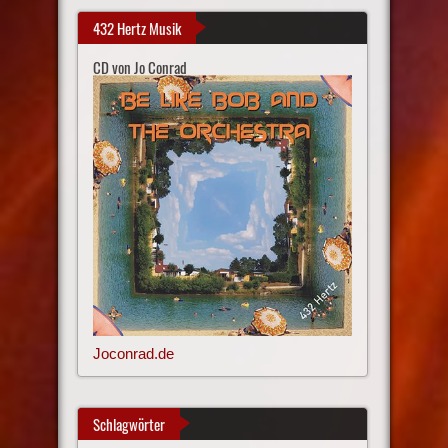
432 Hertz Musik
CD von Jo Conrad
Joconrad.de
Schlagwörter