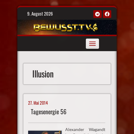
Skip
9. August 2026
to
content
Toggle
navigation
Illusion
27. Mai 2014
Tagesenergie 56
Alexander Wagandt