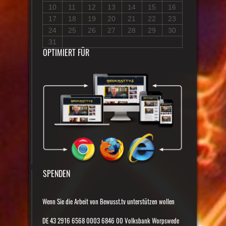
10
11
12
13
14
15
16
17
18
19
20
21
22
23
24
25
26
27
28
29
30
31
OPTIMIERT FÜR
SPENDEN
Wenn Sie die Arbeit von Bewusst.tv unterstützen wollen
DE 43 2916 6568 0003 6846 00 Volksbank Worpswede