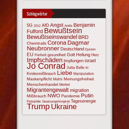
Schlagwörter
Angst
Benjamin
AfD
5G
2012
Antifa
Bewußtsein
Fulford
Bewußtseinswandel
BRD
Corona
Dagmar
Chemtrails
Neubronner
Deutschland
Epstein
EU
Gott
Heilung
gesundheit
Herz
Freiheit
Impfschäden
israel
Impfungen
Jo Conrad
Jutta Belle
KI
Liebe
Kindesmißbrauch
Manipulation
Maskenpflicht
Meinungsfreiheit
Matrix
Menschenhandel
Merkel
Migrantengewalt
migration
NWO
Putin
Mißbrauch
Pandemie
Tagesenergie
Pädophilie
Staatsangehörigkeit
Trump
Ukraine