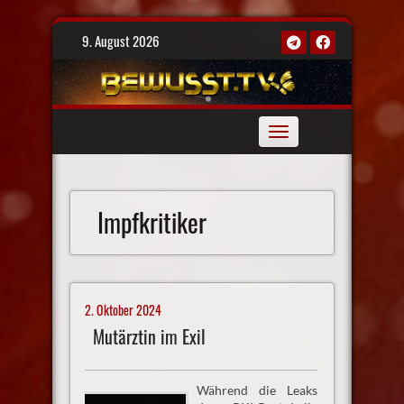
Skip
9. August 2026
to
content
Toggle
navigation
Impfkritiker
2. Oktober 2024
Mutärztin im Exil
Während die Leaks