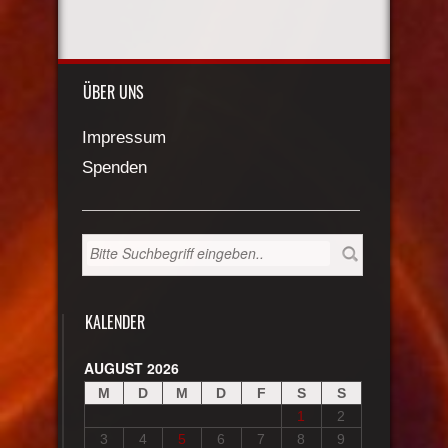
ÜBER UNS
Impressum
Spenden
KALENDER
AUGUST 2026
M
D
M
D
F
S
S
1
2
3
4
5
6
7
8
9